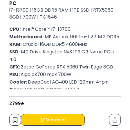
PC
i7-13700 | 16GB DDR5 RAM | 1TB SSD | RTX5060
8GB | 700W | TG1646
CPU: 
Intel® Core™ i7-13700
Motherboard: 
MB Asrock H610m-h2 / M.2 DDR5
RAM:
 Crucial 16GB DDR5 4800MHz
SSD:
 M.2 Drive Kingston Nv3 1TB GB Nvme PCIe 
4.0
GFX: 
Zotac GeForce RTX 5060 Twin Edge 8GB
PSU: 
Aigo ak700 max 700W
Cooler: 
DeepCool AG400 LED 120mm 4-pin
Case:
 MSI MAG-FORGE-M100A
Zəmanət: 
12 Ay
2799
Səbətə at
Paylaş