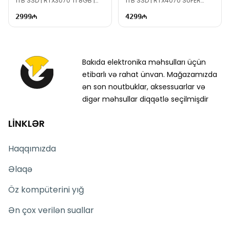
1TB SSD | RTX3070 Ti 8GB |
1TB SSD | RTX4070 SUPER
800W | TG2701
12GB | 1000W | TG1572
2999
4299
Bakıda elektronika məhsulları üçün
etibarlı və rahat ünvan. Mağazamızda
ən son noutbuklar, aksessuarlar və
digər məhsullar diqqətlə seçilmişdir
LİNKLƏR
Haqqımızda
Əlaqə
Öz kompüterini yığ
Ən çox verilən suallar