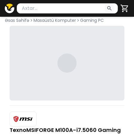
Məhsul axtar
Axtarış üçün ən azı 2 simvol yazın. Göndərmək üçü
Əsas Səhifə
Masaüstü Komputer
Gaming PC
TexnoMSIFORGE M100A-i7.5060 Gaming