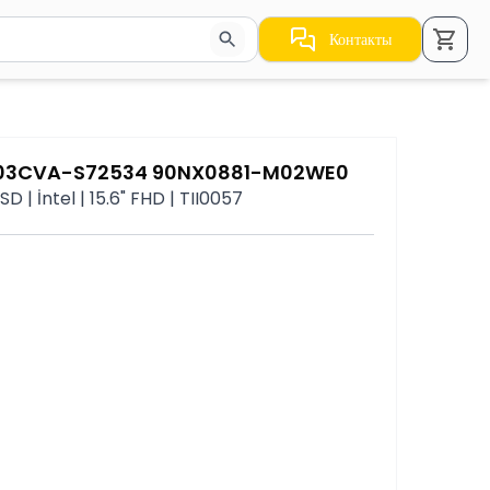
Контакты
стрелки для навигации по результатам.
1503CVA-S72534 90NX0881-M02WE0
 | İntel | 15.6" FHD | TII0057