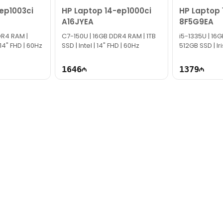
ep1003ci
HP Laptop 14-ep1000ci
HP Laptop 
A16JYEA
8F5G9EA
DR4 RAM |
C7-150U | 16GB DDR4 RAM | 1TB
i5-1335U | 16
 14" FHD | 60Hz
SSD | Intel | 14" FHD | 60Hz
512GB SSD | Iri
60Hz
1646
1379