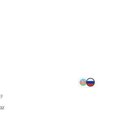
ку
az