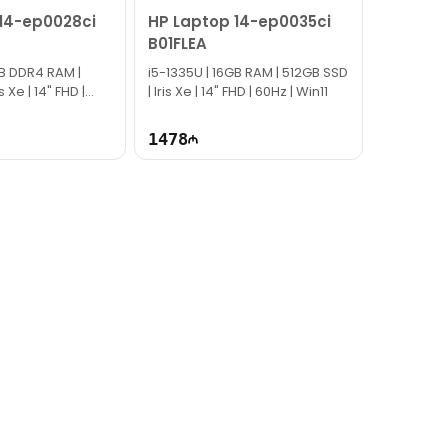
14-ep0028ci
HP Laptop 14-ep0035ci
B01FLEA
GB DDR4 RAM |
i5-1335U | 16GB RAM | 512GB SSD
s Xe | 14" FHD |
| Iris Xe | 14" FHD | 60Hz | Win11
1478