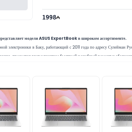
Гарантия
: 12 месяцев
1998
представляет модели ASUS ExpertBook в широком ассортименте.
й электроники в Баку, работающий с 2011 года по адресу Сулейман Рус
зина, предоставляет клиентам быстрый и удобный ремонт и обслужив
ты Баку предоставляют широкий спектр программных и сервисно-ремон
X0881-M02WE0 можно приобрести в Баку по выгодной цене за нали
28 Mall.
рендам вы всегда можете задать нам вопросы через наш сайт.
иалисты доступны ежедневно с 10:00 до 19:00.
pertBook P1 P1503CVA-S72534 90NX0881-M02WE0, мы всегда готов
ектронной почте или отправить сообщение на наш номер WhatsApp.