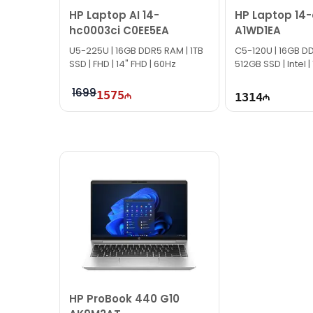
HP Laptop AI 14-
HP Laptop 14-
Благодарим вас за проявленный интерес!
hc0003ci C0EE5EA
A1WD1EA
U5-225U | 16GB DDR5 RAM | 1TB
C5-120U | 16GB D
SSD | FHD | 14" FHD | 60Hz
512GB SSD | Intel |
1699
1575
1314
HP ProBook 440 G10