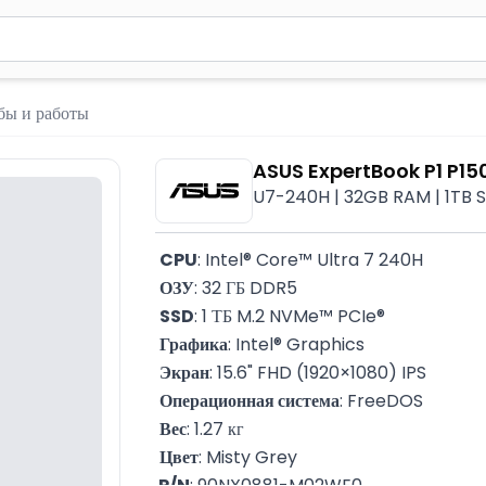
вола для поиска. Нажмите Enter для отправки или используйте 
ебы и работы
ASUS ExpertBook P1 P
U7-240H | 32GB RAM | 1TB SSD
CPU
: Intel® Core™ Ultra 7 240H
ОЗУ
: 32 ГБ DDR5
SSD
: 1 ТБ M.2 NVMe™ PCIe®
Графика
: Intel® Graphics
Экран
: 15.6" FHD (1920×1080) IPS
Операционная система
: FreeDOS
Вес
: 1.27 кг
Цвет
: Misty Grey
 P/N
: 90NX0881-M02WE0