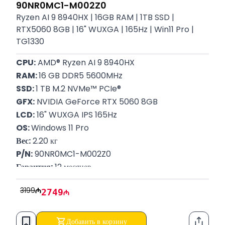
90NR0MC1-M002Z0
Ryzen AI 9 8940HX | 16GB RAM | 1TB SSD |
RTX5060 8GB | 16" WUXGA | 165Hz | Win11 Pro |
TG1330
CPU:
 AMD® Ryzen AI 9 8940HX
RAM: 
16 GB DDR5 5600MHz
SSD: 
1 TB M.2 NVMe™ PCIe®
GFX:
 NVIDIA GeForce RTX 5060 8GB
LCD:
 16" WUXGA IPS 165Hz
OS: 
Windows 11 Pro
Вес:
 2.20 кг
P/N:
 90NR0MC1-M002Z0
Гарантия:
 12 месяцев
3199
2749
Добавить в корзину