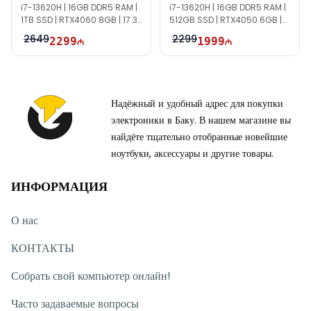
i7-13620H | 16GB DDR5 RAM |
i7-13620H | 16GB DDR5 RAM |
1TB SSD | RTX4060 8GB | 17.3"
512GB SSD | RTX4050 6GB |
FHD | 144Hz
15.6″ FHD | 144Hz | Win11 |
2649
2299
2299
1999
TI0134
Надёжный и удобный адрес для покупки
электроники в Баку. В нашем магазине вы
найдёте тщательно отобранные новейшие
ноутбуки, аксессуары и другие товары.
ИНФОРМАЦИЯ
О нас
КОНТАКТЫ
Собрать свой компьютер онлайн!
Часто задаваемые вопросы