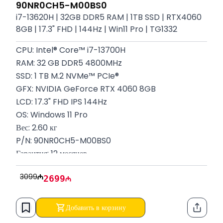
90NR0CH5-M00BS0
i7-13620H | 32GB DDR5 RAM | 1TB SSD | RTX4060
8GB | 17.3" FHD | 144Hz | Win11 Pro | TG1332
CPU: Intel® Core™ i7-13700H
RAM: 32 GB DDR5 4800MHz
SSD: 1 TB M.2 NVMe™ PCIe®
GFX: NVIDIA GeForce RTX 4060 8GB
LCD: 17.3" FHD IPS 144Hz
OS: Windows 11 Pro
Вес: 2.60 кг
P/N: 90NR0CH5-M00BS0
Гарантия: 12 месяцев
3099
2699
Добавить в корзину
Функци