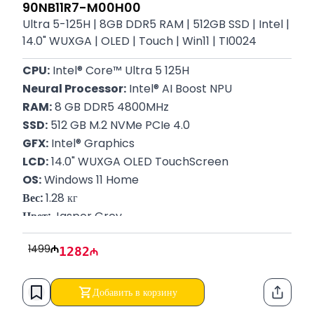
90NB11R7-M00H00
Ultra 5-125H | 8GB DDR5 RAM | 512GB SSD | Intel |
14.0" WUXGA | OLED | Touch | Win11 | TI0024
CPU:
 Intel® Core™ Ultra 5 125H
Neural Processor:
 Intel® AI Boost NPU
RAM:
 8 GB DDR5 4800MHz
SSD:
 512 GB M.2 NVMe PCIe 4.0
GFX:
 Intel® Graphics
LCD:
 14.0" WUXGA OLED TouchScreen
OS:
 Windows 11 Home
Вес:
 1.28 кг
Цвет:
 Jasper Grey
P/N:
 90NB11R7-M00H00
1499
1282
Гарантия:
 12 месяцев
Добавить в корзину
Функци