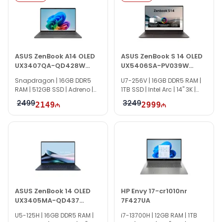
Если вам нужна помощь с выбором, наши специалисты
готовы помочь ежедневно с 10:00–19:00.
Благодарим вас за интерес к Texno Gallery!
ASUS ZenBook A14 OLED
ASUS ZenBook S 14 OLED
UX3407QA-QD428W
UX5406SA-PV039W
90NB1502-M00TB0
90NB14F1-M001D0
Snapdragon | 16GB DDR5
U7-256V | 16GB DDR5 RAM |
RAM | 512GB SSD | Adreno |
1TB SSD | Intel Arc | 14" 3K |
14" WUXGA | 60Hz | Win11
120Hz | Win11
2499
3249
2149
2999
ASUS ZenBook 14 OLED
HP Envy 17-cr1010nr
UX3405MA-QD437
7F427UA
90NB11R1-M010B0
U5-125H | 16GB DDR5 RAM |
i7-13700H | 12GB RAM | 1TB