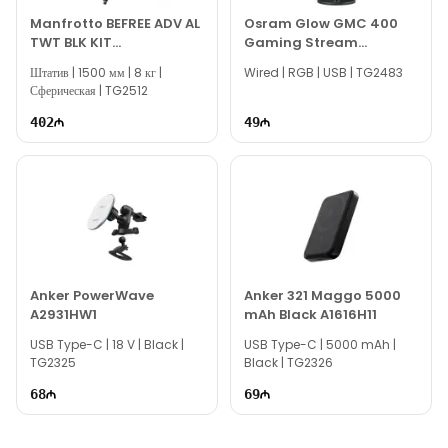
sərfəli qiymətə!
Manfrotto BEFREE ADV AL
Osram Glow GMC 400
TWT BLK KIT
Gaming Stream
MKBFRTA4BK-BH
Microphone 64640
Штатив | 1500 мм | 8 кг |
Wired | RGB | USB | TG2483
Сферическая | TG2512
402
49
Anker PowerWave
Anker 321 Maggo 5000
A2931HW1
mAh Black A1616H11
USB Type-C | 18 V | Black |
USB Type-C | 5000 mAh |
TG2325
Black | TG2326
68
69