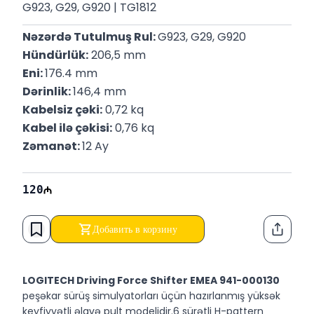
G923, G29, G920 | TG1812
Nəzərdə Tutulmuş Rul: 
G923, G29, G920
Hündürlük:
 206,5 mm
Eni: 
176.4 mm
Dərinlik: 
146,4 mm
Kabelsiz çəki:
 0,72 kq
Kabel ilə çəkisi:
 0,76 kq
Zəmanət: 
12 Ay
120
Добавить в корзину
Функци
LOGITECH Driving Force Shifter EMEA 941-000130
peşəkar sürüş simulyatorları üçün hazırlanmış yüksək
keyfiyyətli əlavə pult modelidir.6 sürətli H-pattern