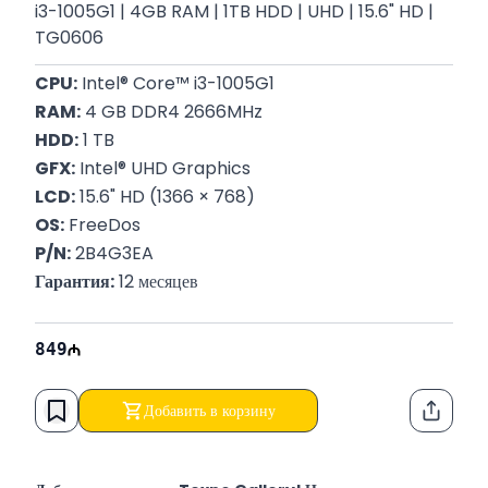
i3-1005G1 | 4GB RAM | 1TB HDD | UHD | 15.6" HD |
TG0606
CPU:
 Intel® Core™ i3-1005G1
RAM:
 4 GB DDR4 2666MHz
HDD:
 1 TB
GFX:
 Intel® UHD Graphics
LCD:
 15.6" HD (1366 × 768)
OS:
 FreeDos
P/N:
 2B4G3EA
Гарантия:
 12 месяцев
849
Добавить в корзину
Функци