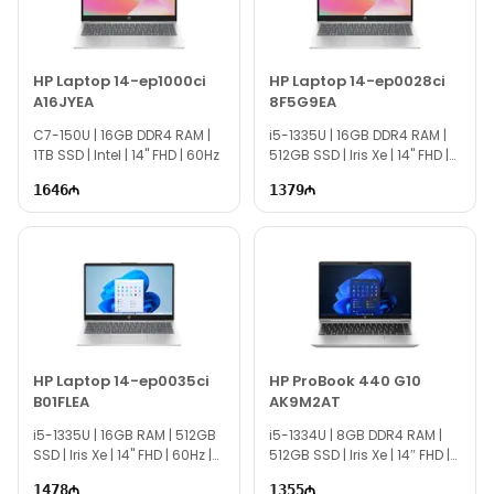
готовы помочь ежедневно с 10:00–19:00.
Благодарим вас за интерес к Texno Gallery!
HP Laptop 14-ep1000ci
HP Laptop 14-ep0028ci
A16JYEA
8F5G9EA
C7-150U | 16GB DDR4 RAM |
i5-1335U | 16GB DDR4 RAM |
1TB SSD | Intel | 14" FHD | 60Hz
512GB SSD | Iris Xe | 14" FHD |
60Hz
1646
1379
HP Laptop 14-ep0035ci
HP ProBook 440 G10
B01FLEA
AK9M2AT
i5-1335U | 16GB RAM | 512GB
i5-1334U | 8GB DDR4 RAM |
SSD | Iris Xe | 14" FHD | 60Hz |
512GB SSD | Iris Xe | 14″ FHD |
Win11
60Hz
1478
1355