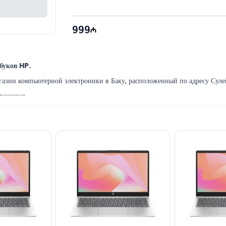
999
буков HP.
зин компьютерной электроники в Баку, расположенный по адресу Сулейм
техники.
 техническую поддержку.
 в Баку по выгодной цене за наличный расчёт и в кредит.