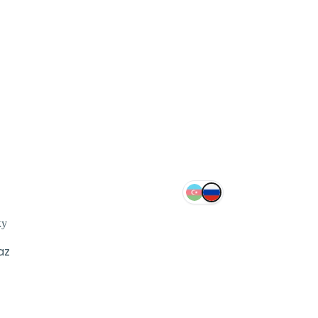
ку
az