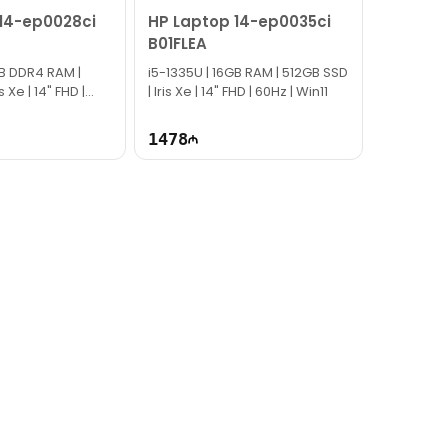
14-ep0028ci
HP Laptop 14-ep0035ci
B01FLEA
GB DDR4 RAM |
i5-1335U | 16GB RAM | 512GB SSD
s Xe | 14" FHD |
| Iris Xe | 14" FHD | 60Hz | Win11
1478