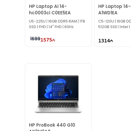
HP Laptop AI 14-
HP Laptop 14-
hc0003ci C0EE5EA
A1WD1EA
U5-225U | 16GB DDR5 RAM | 1TB
C5-120U | 16GB D
SSD | FHD | 14" FHD | 60Hz
512GB SSD | Intel |
1699
1575
1314
HP ProBook 440 G10