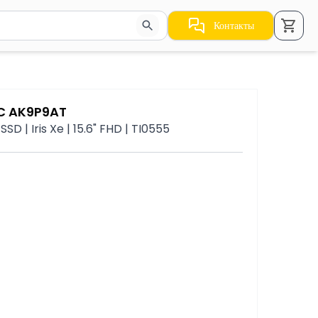
Контакты
стрелки для навигации по результатам.
PC AK9P9AT
SD | Iris Xe | 15.6" FHD | TI0555