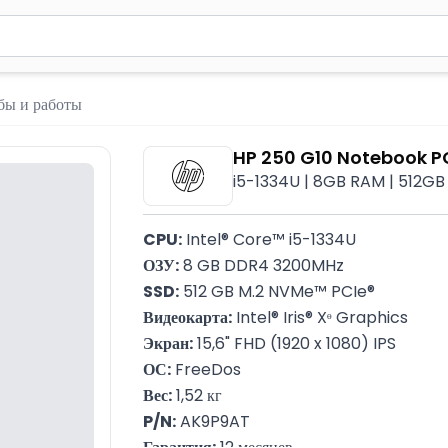
вола для поиска. Нажмите Enter для отправки или используйте 
ебы и работы
HP 250 G10 Notebook 
i5-1334U | 8GB RAM | 512GB S
CPU:
 Intel® Core™ i5-1334U
ОЗУ:
 8 GB DDR4 3200MHz
SSD:
 512 GB M.2 NVMe™ PCIe®
Видеокарта:
 Intel® Iris® Xᶱ Graphics
Экран:
 15,6" FHD (1920 x 1080) IPS
ОС:
 FreeDos
Вес:
 1,52 кг
P/N:
 AK9P9AT
Гарантия:
 12 месяцев