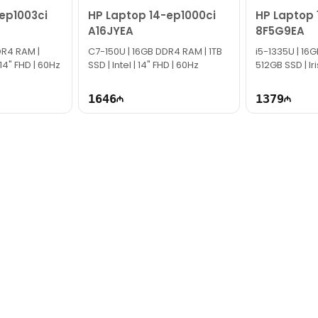
ep1003ci
HP Laptop 14-ep1000ci
HP Laptop 
A16JYEA
8F5G9EA
DR4 RAM |
C7-150U | 16GB DDR4 RAM | 1TB
i5-1335U | 16
 14" FHD | 60Hz
SSD | Intel | 14" FHD | 60Hz
512GB SSD | Iri
60Hz
1646
1379