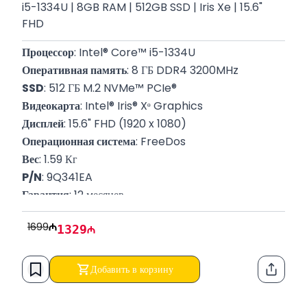
i5-1334U | 8GB RAM | 512GB SSD | Iris Xe | 15.6"
FHD
Процессор
: Intel® Core™ i5-1334U
Оперативная память
: 8 ГБ DDR4 3200MHz
SSD
: 512 ГБ M.2 NVMe™ PCIe®
Видеокарта
: Intel® Iris® Xᶱ Graphics
Дисплей
: 15.6" FHD (1920 x 1080)
Операционная система
: FreeDos
Вес
: 1.59 Кг
P/N
: 9Q341EA
Гарантия
: 12 месяцев
1699
1329
Добавить в корзину
Функци