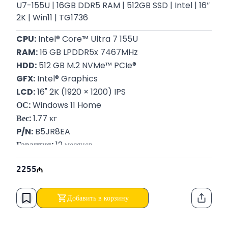
U7-155U | 16GB DDR5 RAM | 512GB SSD | Intel | 16″
2K | Win11 | TG1736
CPU:
 Intel® Core™ Ultra 7 155U
RAM:
 16 GB LPDDR5x 7467MHz
HDD:
 512 GB M.2 NVMe™ PCIe®
GFX:
 Intel® Graphics
LCD:
 16" 2K (1920 × 1200) IPS
ОС:
 Windows 11 Home
Вес:
 1.77 кг
P/N:
 B5JR8EA
Гарантия:
 12 месяцев
Вес:
 1.77 кг
2255
Добавить в корзину
Функци