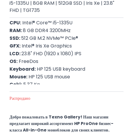
i5-1335U | 8GB RAM | 512GB SSD | Iris Xe | 23.8"
FHD | TG1735
CPU:
 Intel® Core™ i5-1335U
RAM: 
8 GB DDR4 3200MHz
SSD: 
512 GB M.2 NVMe™ PCIe®
GFX:
 Intel® Iris Xe Graphics
LCD: 
23.8" FHD (1920 x 1080) IPS
OS:
 FreeDos
Keyboard:
 HP 125 USB keyboard
Mouse:
 HP 125 USB mouse
Çəki:
 5.37 Kq
P/N: 
6B1W1EA
Распродано
Zəmanət: 
12 Ay
Добро пожаловать в Texno Gallery! Наш магазин
предлагает широкий ассортимент HP ProOne бизнес-
класса All-in-One моноблоков для своих клиентов.