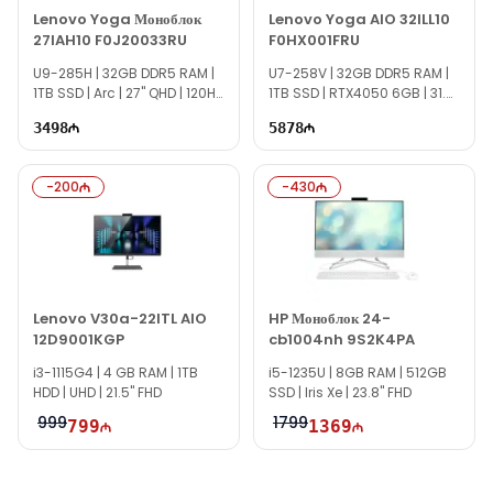
Lenovo Yoga Моноблок
Lenovo Yoga AIO 32ILL10
27IAH10 F0J20033RU
F0HX001FRU
U9-285H | 32GB DDR5 RAM |
U7-258V | 32GB DDR5 RAM |
1TB SSD | Arc | 27" QHD | 120Hz
1TB SSD | RTX4050 6GB | 31.5"
| Win11
UHD | Win11
3498
5878
-
200
-
430
Lenovo V30a-22ITL AIO
HP Моноблок 24-
12D9001KGP
cb1004nh 9S2K4PA
i3-1115G4 | 4 GB RAM | 1TB
i5-1235U | 8GB RAM | 512GB
HDD | UHD | 21.5" FHD
SSD | Iris Xe | 23.8" FHD
999
1799
799
1369