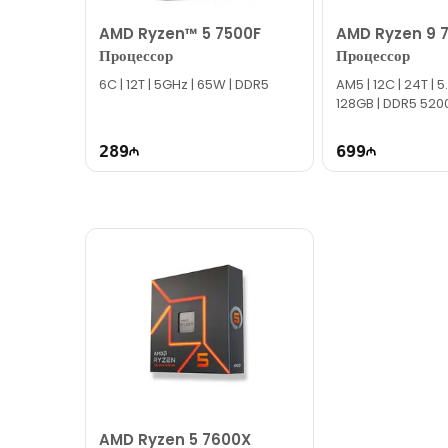
Вне рабочего времени вы можете оставить обращение 
AMD Ryzen™ 5 7500F
AMD Ryzen 9 
Благодарим вас за проявленный интерес к нашей ко
Процессор
Процессор
6C | 12T | 5GHz | 65W | DDR5
AM5 | 12C | 24T | 5
128GB | DDR5 520
289
699
AMD Ryzen 5 7600X