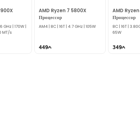
по электронной почте или написать нам в WhatsApp.
7900X
AMD Ryzen 7 5800X
AMD Ryzen
мпании!
Процессор
Процессор
.6 GHz | 170W |
AM4 | 8C | 16T | 4.7 GHz | 105W
8C | 16T | 3.80
0 MT/s
65W
449
349