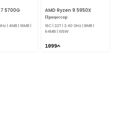
 7 5700G
AMD Ryzen 9 5950X
Процессор
GHz | 4MB | 16MB |
16C | 32T | 3.40 GHz | 8MB |
64MB | 105W
1099