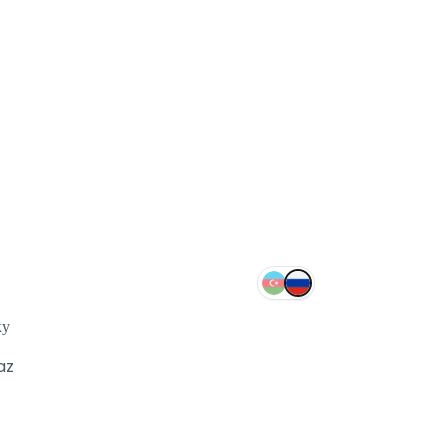
ку
az