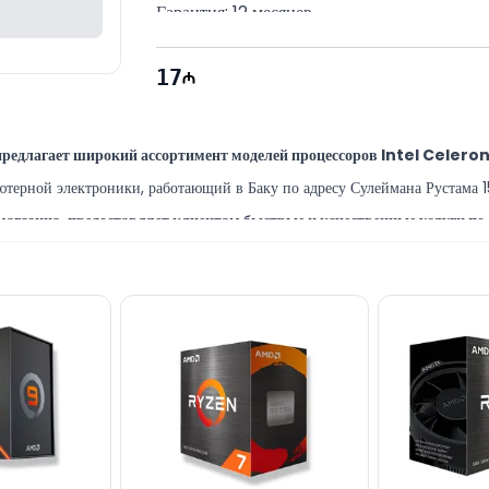
Гарантия: 12 месяцев
17
редлагает широкий ассортимент моделей процессоров Intel Celeron
ерной электроники, работающий в Баку по адресу Сулеймана Рустама 15 
агазина, предоставляет клиентам быстрые и качественные услуги по
алисты предлагают широкий спектр программных и ремонтно-сервисных
mart Cache | LGA 1150 | 53W | EE0227 вы можете приобрести в Ба
28 Mall.
соров Intel Celeron, так и по другой продукции известных брендов, 
пециалисты готовы помочь ежедневно с 10:00 до 19:00.
вязанные с моделью Celeron G1820 | 2.70 GHz | 2 MB Intel Smart C