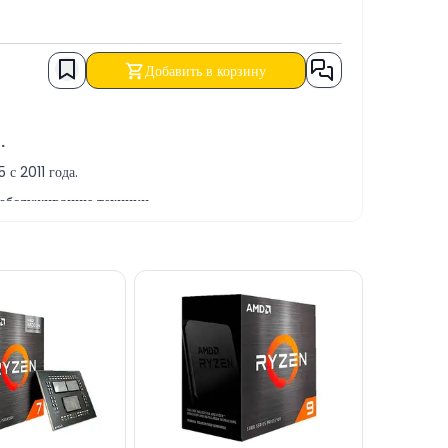
Добавить в корзину
.
с 2011 года.
 обслуживанию техники.
 услуг.
ку по выгодной цене за НАЛИЧНЫЙ РАСЧЁТ,
вы можете связаться с нами через наш сайт.
ache | LGA 1150 | 53W | EE0227, через онлайн-