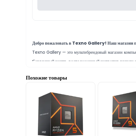
Добро пожаловать в Texno Gallery! Наш магазин п
Texno Gallery — это мультибрендовый магазин компьют
Сервисный центр, расположенный напротив нашего м
В сервисном центре Texno Gallery опытные ИТ-специ
Похожие товары
Модель Celeron G1820 | 2.70 GHz | 2 MB Intel S
БЕЗНАЛИЧНЫЙ ПЕРЕВОД, а также в КРЕДИТ.
Наш адрес находится в 150 метрах от торгового центра 
Если у вас возникнут вопросы как по моделям процес
Если вам необходима помощь в выборе, наши опытные с
Мы всегда готовы ответить на все ваши вопросы, с
службу поддержки на нашем сайте.