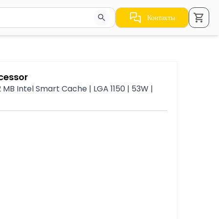
Контакты
стрелки для навигации по результатам.
ocessor
2 MB Intel Smart Cache | LGA 1150 | 53W |