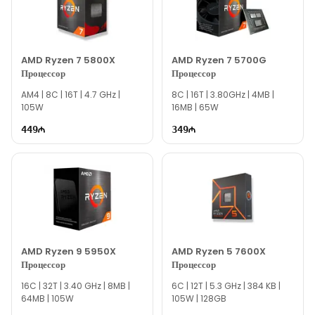
наш сайт.
Если вам необходима помощь с выбором, наши специалисты
готовы помочь вам ежедневно с 10:00 до 19:00.
AMD Ryzen 7 5800X
AMD Ryzen 7 5700G
Мы всегда готовы ответить на все ваши вопросы о процессоре
Процессор
Процессор
Intel Core i3-10100 Processor через нашу службу онлайн-
AM4 | 8C | 16T | 4.7 GHz |
поддержки.
8C | 16T | 3.80GHz | 4MB |
105W
16MB | 65W
Спасибо за выбор Texno Gallery!
449
349
AMD Ryzen 9 5950X
AMD Ryzen 5 7600X
Процессор
Процессор
16C | 32T | 3.40 GHz | 8MB |
6C | 12T | 5.3 GHz | 384 KB |
64MB | 105W
105W | 128GB