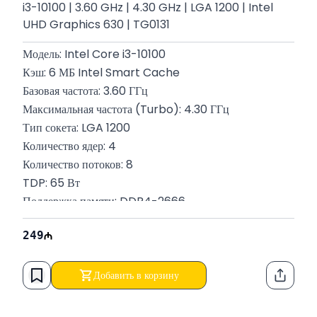
i3-10100 | 3.60 GHz | 4.30 GHz | LGA 1200 | Intel
UHD Graphics 630 | TG0131
Модель: Intel Core i3-10100
Кэш: 6 МБ Intel Smart Cache
Базовая частота: 3.60 ГГц
Максимальная частота (Turbo): 4.30 ГГц
Тип сокета: LGA 1200
Количество ядер: 4
Количество потоков: 8
TDP: 65 Вт
Поддержка памяти: DDR4-2666
Каналы памяти: Двухканальная
249
Технологический процесс: 14 нм
Добавить в корзину
Функци