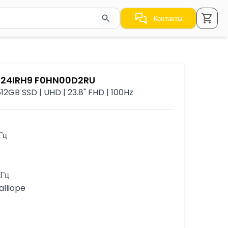
Контакты
стрелки для навигации по результатам.
O 24IRH9 F0HN00D2RU
12GB SSD | UHD | 23.8" FHD | 100Hz
Гц
 Гц
alliope