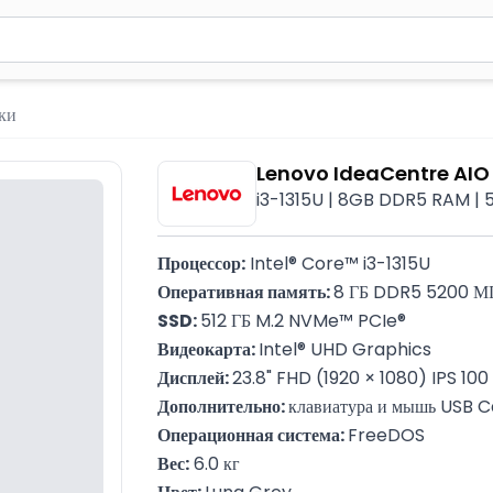
вола для поиска. Нажмите Enter для отправки или используйте 
ки
Lenovo IdeaCentre AI
i3-1315U | 8GB DDR5 RAM | 5
Процессор:
 Intel® Core™ i3-1315U
Оперативная память: 
8 ГБ DDR5 5200 М
SSD: 
512 ГБ M.2 NVMe™ PCIe®
Видеокарта: 
Intel® UHD Graphics
Дисплей: 
23.8" FHD (1920 × 1080) IPS 100
Дополнительно: 
клавиатура и мышь USB C
Операционная система: 
FreeDOS
Вес:
 6.0 кг
Цвет: 
Luna Grey