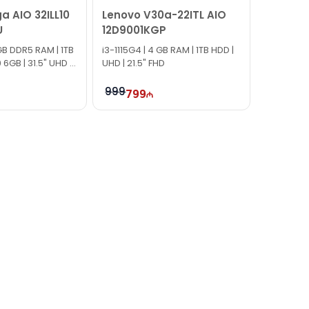
a AIO 32ILL10
Lenovo V30a-22ITL AIO
U
12D9001KGP
B DDR5 RAM | 1TB
i3-1115G4 | 4 GB RAM | 1TB HDD |
6GB | 31.5" UHD |
UHD | 21.5" FHD
999
799