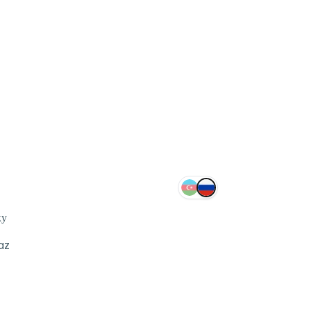
ку
az