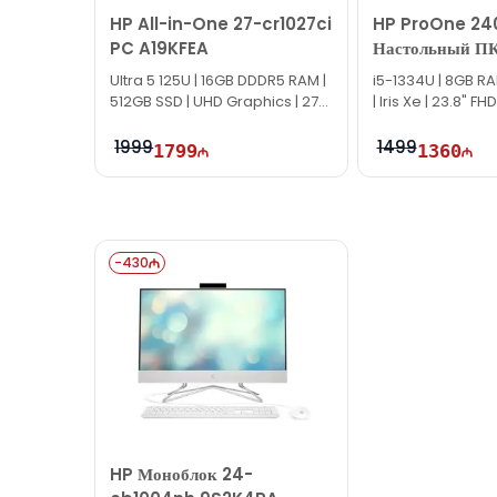
Благодарим вас за интерес к нам!
HP All-in-One 27-cr1027ci
HP ProOne 24
PC A19KFEA
Настольный П
Ultra 5 125U | 16GB DDDR5 RAM |
i5-1334U | 8GB RA
512GB SSD | UHD Graphics | 27"
| Iris Xe | 23.8" FHD
FHD
1999
1499
1799
1360
-
430
HP Моноблок 24-