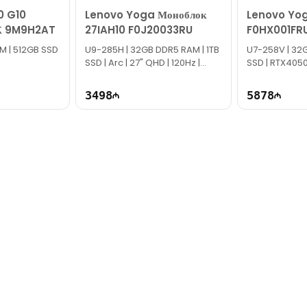
0 G10
Lenovo Yoga Моноблок
Lenovo Yog
К 9M9H2AT
27IAH10 F0J20033RU
F0HX001FR
M | 512GB SSD
U9-285H | 32GB DDR5 RAM | 1TB
U7-258V | 32G
SSD | Arc | 27" QHD | 120Hz |
SSD | RTX4050 
Win11
Win11
3498
5878