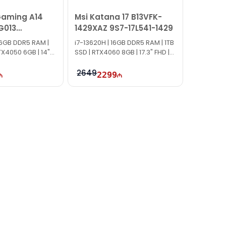
Gaming A14
Msi Katana 17 B13VFK-
G013
1429XAZ 9S7-17L541-1429
M001E0
16GB DDR5 RAM |
i7-13620H | 16GB DDR5 RAM | 1TB
TX4050 6GB | 14"
SSD | RTX4060 8GB | 17.3" FHD |
144Hz
2649
2299