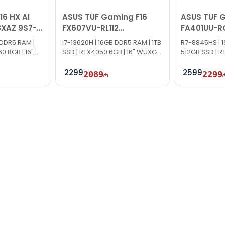
16 HX AI
ASUS TUF Gaming F16
ASUS TUF 
XAZ 9S7-
FX607VU-RL112
FA401UU-R
90NR0N06-M007E0
90NR0JD1-
DDR5 RAM |
i7-13620H | 16GB DDR5 RAM | 1TB
R7-8845HS | 
0 8GB | 16"
SSD | RTX4050 6GB | 16" WUXGA
512GB SSD | R
| 144Hz
2.5K | 165Hz
2299
2599
2089
2299