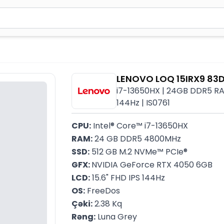
вола для поиска. Нажмите Enter для отправки или используйте 
LENOVO LOQ 15IRX9 83
i7-13650HX | 24GB DDR5 RAM
144Hz | IS0761
CPU:
 Intel® Core™ i7-13650HX
RAM:
 24 GB DDR5 4800MHz
SSD:
 512 GB M.2 NVMe™ PCIe®
GFX: 
NVIDIA GeForce RTX 4050 6GB
LCD:
 15.6" FHD IPS 144Hz
OS:
 FreeDos
Çəki:
 2.38 Kq
Rəng:
 Luna Grey