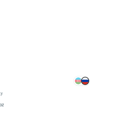
ку
az