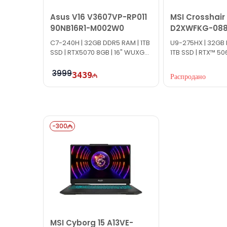
Asus V16 V3607VP-RP011
MSI Crosshair 
90NB16R1-M002W0
D2XWFKG-088
15P421-088
C7-240H | 32GB DDR5 RAM | 1TB
U9-275HX | 32GB 
SSD | RTX5070 8GB | 16" WUXGA
1TB SSD | RTX™ 506
| 144Hz
QHD | 240Hz
3999
3439
Распродано
-
300
MSI Cyborg 15 A13VE-