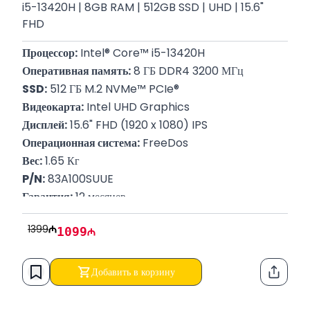
i5-13420H | 8GB RAM | 512GB SSD | UHD | 15.6"
FHD
Процессор:
 Intel® Core™ i5-13420H
Оперативная память:
 8 ГБ DDR4 3200 МГц
SSD:
 512 ГБ M.2 NVMe™ PCIe®
Видеокарта:
 Intel UHD Graphics
Дисплей:
 15.6" FHD (1920 x 1080) IPS
Операционная система:
 FreeDos
Вес:
 1.65 Кг
P/N:
 83A100SUUE
Гарантия:
 12 месяцев
1399
1099
Добавить в корзину
Функци