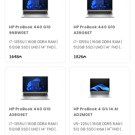
Если вам нужна помощь с выбором, наши специалисты
доступны ежедневно с 10:00 до 19:00.
Мы всегда готовы ответить на все вопросы по модели
HP ProBook 440 G10
HP ProBook 440 G10
Lenovo V15 G4 IRU 83A100SUUE через онлайн-чат на
968W0ET
A38G6ET
сайте.
i7-1355U | 16GB DDR4 RAM |
i7-1355U | 16GB DDR4 RAM |
Вне рабочего времени вы можете связаться с нами по email
512GB SSD | UHD | 14″ FHD |
512GB SSD | UHD | 14″ FHD |
или написать на WhatsApp.
60Hz
60Hz
1648
1826
Спасибо за интерес к нашей продукции!
HP ProBook 440 G10
HP ProBook 4 G1i 14 AI
A38G9ET
AD2M0ET
i7-1355U | 16GB DDR4 RAM |
U5-225U | 16GB DDR5 RAM |
512GB SSD | UHD | 14″ FHD |
512 GB SSD | Intel | 14" FHD |
60Hz
60Hz