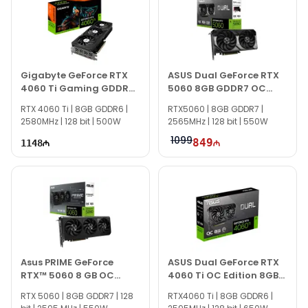
По всем вопросам, связанным с видеокартами и другой
продукцией, вы можете связаться с нами через сайт.
Если вам нужна помощь с выбором, наши специалисты
готовы помочь ежедневно с 10:00 до 19:00.
Gigabyte GeForce RTX
ASUS Dual GeForce RTX
Мы всегда готовы ответить на все вопросы по MSI
4060 Ti Gaming GDDR6
5060 8GB GDDR7 OC
GeForce RTX 4090 Ventus 3X 24GB OC.
OC 8GB
Edition
RTX 4060 Ti | 8GB GDDR6 |
RTX5060 | 8GB GDDR7 |
2580MHz | 128 bit | 500W
2565MHz | 128 bit | 550W
1099
849
1148
Asus PRIME GeForce
ASUS Dual GeForce RTX
RTX™ 5060 8 GB OC
4060 Ti OC Edition 8GB
90YV0N10-M0NA00
GDDR6
RTX 5060 | 8GB GDDR7 | 128
RTX4060 Ti | 8GB GDDR6 |