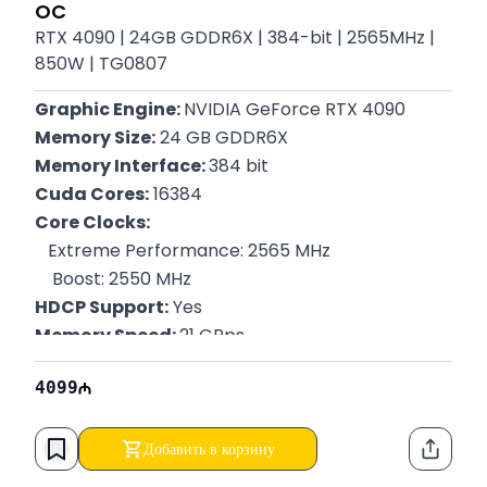
OC
RTX 4090 | 24GB GDDR6X | 384-bit | 2565MHz |
850W | TG0807
Graphic Engine: 
NVIDIA GeForce RTX 4090
Memory Size:
 24 GB GDDR6X
Memory Interface: 
384 bit
Cuda Cores:
 16384
Core Clocks: 
Extreme Performance: 2565 MHz
    Boost: 2550 MHz
HDCP Support:
 Yes
Memory Speed: 
21 GBps
Recommended PSU:
 850 W
4099
OpenGL Version:
 4.6
Maximum Displays:
 4
Digital Max Resolution:
 7680 x 4320
Добавить в корзину
Функци
Power Connectors:
 1x 16-pin