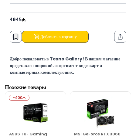
4045
Добавить в корзину
Функци
Добро пожаловать в Texno Gallery! В нашем магазине
представлен широкий ассортимент видеокарт и
компьютерных комплектующих.
Texno Gallery — мультибрендовый магазин компьютерной
Похожие товары
электроники, работающий в Баку по адресу Сулеймана
Рустама 15 с 2011 года.
-
400
Напротив магазина расположен сервисный центр, который
предоставляет клиентам качественное и оперативное
обслуживание.
Texno Gallery Servisdə Bakının ən təcrübəli İT
mütəxəssisləri tərəfindən geniş çeşiddə proqram
ASUS TUF Gaming
MSI GeForce RTX 3060