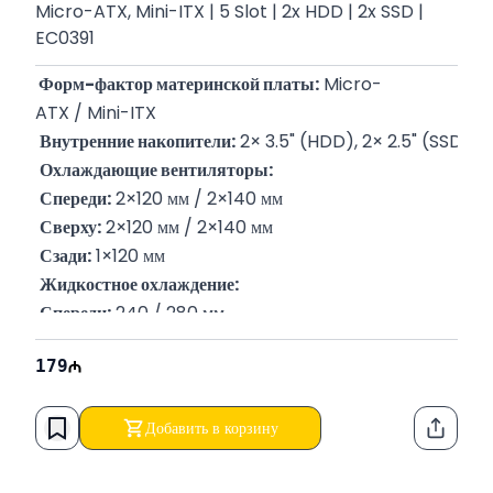
Micro-ATX, Mini-ITX | 5 Slot | 2x HDD | 2x SSD |
EC0391
 Форм-фактор материнской платы:
 Micro-
ATX / Mini-ITX
Внутренние накопители:
 2× 3.5" (HDD), 2× 2.5" (SSD)
Охлаждающие вентиляторы:
Спереди:
 2×120 мм / 2×140 мм
Сверху:
 2×120 мм / 2×140 мм
Сзади:
 1×120 мм
Жидкостное охлаждение:
Спереди:
 240 / 280 мм
Сверху:
 240 / 280 мм
179
Сзади:
 120 мм
Слоты расширения:
 5
Вес:
 10,08 кг
Добавить в корзину
Функци
P/N:
 CA-1R4-00S6WN-00
Гарантия:
 12 месяцев