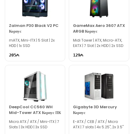
специалисты доступны ежедневно с 10:00 до 19:00.
По всем вопросам, связанным с моделью Thermaltake
AH T200 Snow/White Case, наша служба онлайн-
Zalman P30 Black V2 PC
GameMax Aero 3607 ATX
поддержки всегда готова помочь вам.
Корпус
ARGB Корпус
Вне рабочего времени вы можете связаться с нами по
mATX, Mini-ITX | 5 Slot | 2x
Midi Tower | ATX, Micro-ATX,
электронной почте или отправить сообщение на наш номер
HDD | 1x SSD
EATX | 7 Slot | 2x HDD | 2x SSD
WhatsApp.
205
129
Благодарим вас за проявленный интерес к нам!
DeepCool CC560 WH
Gigabyte 3D Mercury
Mid-Tower ATX Корпус ПК
Корпус
Micro ATX / ATX / Mini-ITX | 7
E-ATX / CEB / ATX / Micro
Slots | 3x HDD | 3x SSD
ATX | 7 slots | 4x 5.25", 2x 3.5"