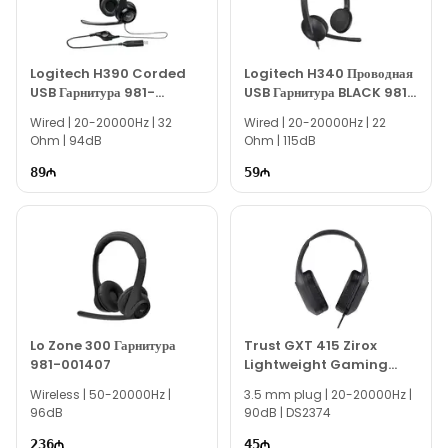
TRUST GXT 488 FORZE-B PS4 Headset Blue
–
tənzimlənən başlığı ilə fərqli baş ölçülərinə uyğunlaşır.
TRUST GXT 488 FORZE-B PS4 Headset Blue
–
Logitech H390 Corded
Logitech H340 Проводная
uzunömürlü və davamlı materiallardan hazırlanmışdır.
USB Гарнитура 981-
USB Гарнитура BLACK 981-
TRUST GXT 488 FORZE-B PS4 Headset Blue
– PS4
000406
000475
Wired | 20-20000Hz | 32
Wired | 20-20000Hz | 22
oyunlarında üstünlük əldə etmək istəyən oyunçular
Ohm | 94dB
Ohm | 115dB
üçün mükəmməl seçimdir.
89
59
Lo Zone 300 Гарнитура
Trust GXT 415 Zirox
981-001407
Lightweight Gaming
Headset Black
Wireless | 50-20000Hz |
3.5 mm plug | 20-20000Hz |
96dB
90dB | DS2374
236
45