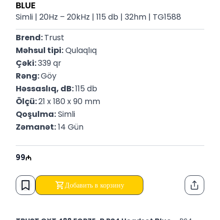
BLUE
Simli | 20Hz – 20kHz | 115 db | 32hm | TG1588
Brend: 
Trust
Məhsul tipi:
 Qulaqlıq
Çəki: 
339 qr
Rəng: 
Göy
Həssaslıq, dB: 
115 db
Ölçü: 
21 x 180 x 90 mm
Qoşulma:
 Simli
Zəmanət:
 14 Gün
99
Добавить в корзину
Функци