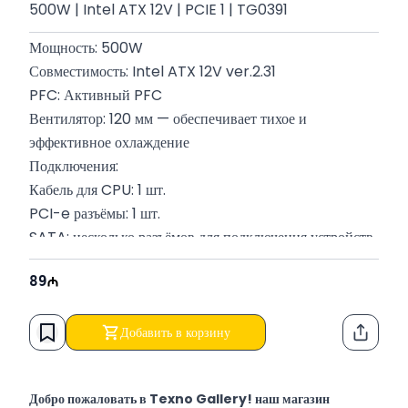
500W | Intel ATX 12V | PCIE 1 | TG0391
Мощность: 500W
Совместимость: Intel ATX 12V ver.2.31
PFC: Активный PFC
Вентилятор: 120 мм — обеспечивает тихое и 
эффективное охлаждение
Подключения:
Кабель для CPU: 1 шт.
PCI-e разъёмы: 1 шт.
SATA: несколько разъёмов для подключения устройств
Гарантия: 12 месяцев
89
Добавить в корзину
Функци
Добро пожаловать в Texno Gallery! наш магазин