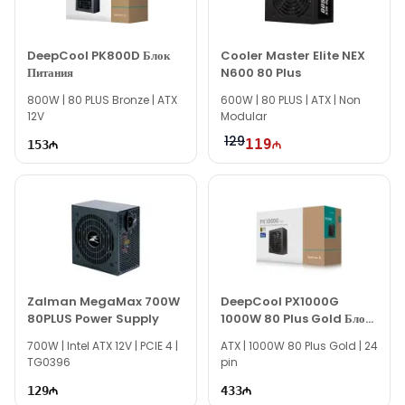
доступны каждый день с 10:00 до 19:00.
По всем вопросам о модели Zalman ZM500-LX 500W
DeepCool PK800D Блок
Cooler Master Elite NEX
Power Supply наша онлайн-поддержка всегда готова
Питания
N600 80 Plus
помочь.
800W | 80 PLUS Bronze | ATX
600W | 80 PLUS | ATX | Non
В нерабочее время вы можете написать нам на email или
12V
Modular
WhatsApp.
129
119
153
Спасибо за интерес к Texno Gallery!
Zalman MegaMax 700W
DeepCool PX1000G
80PLUS Power Supply
1000W 80 Plus Gold Блок
Питания
700W | Intel ATX 12V | PCIE 4 |
ATX | 1000W 80 Plus Gold | 24
TG0396
pin
129
433