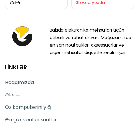
Stokda yoxdur
750
Bakıda elektronika məhsulları üçün
etibarlı və rahat ünvan. Mağazamızda
ən son noutbuklar, aksessuarlar və
digər məhsullar diqqətlə seçilmişdir
LİNKLƏR
Haqqımızda
Əlaqə
Öz kompüterini yığ
Ən çox verilən suallar