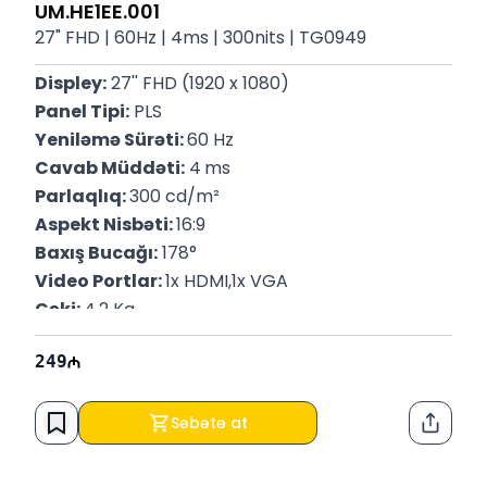
UM.HE1EE.001
27" FHD | 60Hz | 4ms | 300nits | TG0949
Displey:
 27'' FHD (1920 x 1080)
Panel Tipi:
 PLS
Yeniləmə Sürəti: 
60 Hz
Cavab Müddəti:
 4
ms
Parlaqlıq: 
300 cd/m²
Aspekt Nisbəti: 
16:9
Baxış Bucağı:
 178°
Video Portlar: 
1x HDMI,1x VGA
Çəki: 
4.2 Kq
P/N: 
UM.HE1EE.001
249
Zəmanət:
 12 Ay
Səbətə at
Paylaş