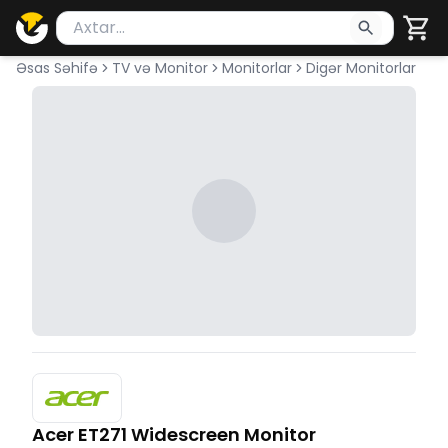
Məhsul axtar
Axtarış üçün ən azı 2 simvol yazın. Göndərmək üçü
Əsas Səhifə
TV və Monitor
Monitorlar
Digər Monitorlar
Acer ET271 Widescreen Monitor