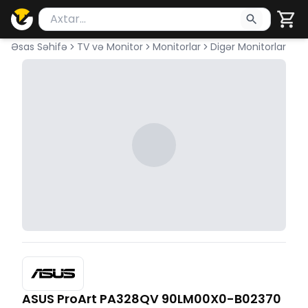
Məhsul axtar
Axtarış üçün ən azı 2 simvol yazın. Göndərmək üçü
Əsas Səhifə
TV və Monitor
Monitorlar
Digər Monitorlar
ASUS ProArt PA328QV 90LM00X0-B02370