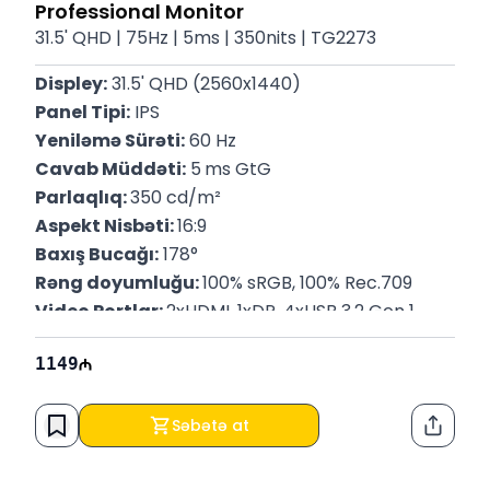
Professional Monitor
31.5' QHD | 75Hz | 5ms | 350nits | TG2273
Displey:
 31.5' QHD (2560x1440)
Panel Tipi:
 IPS
Yeniləmə Sürəti:
 60 Hz
Cavab Müddəti:
 5
ms GtG
Parlaqlıq: 
350 cd/m²
Aspekt Nisbəti: 
16:9
Baxış Bucağı:
 178°
Rəng doyumluğu: 
100% sRGB, 100% Rec.709
Video Portlar: 
2xHDMI, 1xDP, 4xUSB 3.2 Gen 1 
Type-A
1149
Səs sistemi: 
Var(2Wx2)
Çəki: 
7 Kq
P/N: 
90LM00X0-B02370
Səbətə at
Paylaş
Zəmanət:
 12 Ay