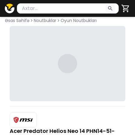
Məhsul axtar
Axtarış üçün ən azı 2 simvol yazın. Göndərmək üçü
Əsas Səhifə
Noutbuklar
Oyun Noutbukları
Acer Predator Helios Neo 14 PHN14-51-