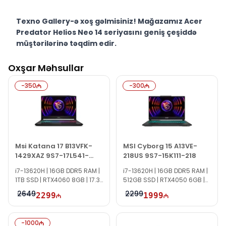
Texno Gallery-ə xoş gəlmisiniz! Mağazamız Acer
Predator Helios Neo 14 seriyasını geniş çeşiddə
müştərilərinə təqdim edir.
Texno Gallery Texno Gallery Bakıda Süleyman Rüstəm
Oxşar Məhsullar
15 ünvanında yerləşən və 2011-ci ildən fəaliyyət
göstərən multibrend kompüter elektronikası
-
350
-
300
mağazasıdır.
Mağazamızın qarşısında yerləşən Servis
Mərkəzimiz müştərilərimizə operativ və peşəkar
servis xidməti göstərir.
Servis mərkəzimizdə təcrübəli İT mütəxəssisləri
Msi Katana 17 B13VFK-
MSI Cyborg 15 A13VE-
tərəfindən proqram təminatı, texniki dəstək və təmir
1429XAZ 9S7-17L541-
218US 9S7-15K111-218
1429
xidmətləri təqdim olunur.
i7-13620H | 16GB DDR5 RAM |
i7-13620H | 16GB DDR5 RAM |
1TB SSD | RTX4060 8GB | 17.3"
512GB SSD | RTX4050 6GB |
Acer Predator Helios Neo 14 PHN14-51-79UB
FHD | 144Hz
15.6″ FHD | 144Hz | Win11
NH.QRNAA.001 modelini Bakıda sərfəli qiymətə
2649
2299
2299
1999
nəğd, köçürmə və kredit şərtləri ilə əldə edə
bilərsiniz.
-
1000