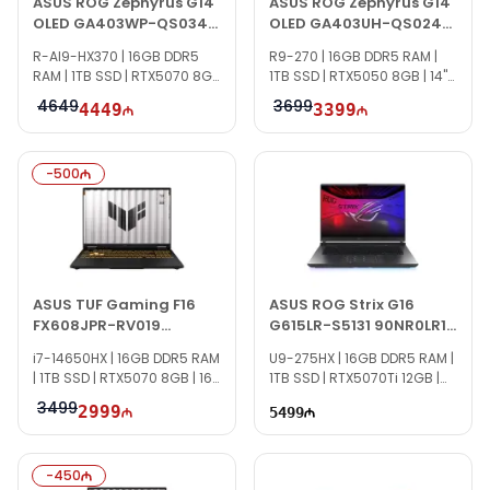
ASUS ROG Zephyrus G14
ASUS ROG Zephyrus G14
OLED GA403WP-QS034
OLED GA403UH-QS024
90NR0LW1-M00220
90NR0M71-M000Z0
R-AI9-HX370 | 16GB DDR5
R9-270 | 16GB DDR5 RAM |
RAM | 1TB SSD | RTX5070 8GB
1TB SSD | RTX5050 8GB | 14"
| 14" 3K | 120Hz
3K | 120Hz
4649
3699
4449
3399
-
500
ASUS TUF Gaming F16
ASUS ROG Strix G16
FX608JPR-RV019
G615LR-S5131 90NR0LR1-
90NR0NG1-M00350
M004X0
i7-14650HX | 16GB DDR5 RAM
U9-275HX | 16GB DDR5 RAM |
| 1TB SSD | RTX5070 8GB | 16"
1TB SSD | RTX5070Ti 12GB |
WUXGA | 165Hz
16" WQXGA | 240Hz | Win11 Pro
3499
2999
5499
-
450