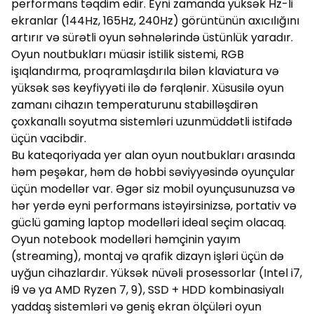
performans təqdim edir. Eyni zamanda yüksək Hz-li
ekranlar (144Hz, 165Hz, 240Hz) görüntünün axıcılığını
artırır və sürətli oyun səhnələrində üstünlük yaradır.
Oyun noutbukları müasir istilik sistemi, RGB
işıqlandırma, proqramlaşdırıla bilən klaviatura və
yüksək səs keyfiyyəti ilə də fərqlənir. Xüsusilə oyun
zamanı cihazın temperaturunu stabilləşdirən
çoxkanallı soyutma sistemləri uzunmüddətli istifadə
üçün vacibdir.
Bu kateqoriyada yer alan oyun noutbukları arasında
həm peşəkar, həm də hobbi səviyyəsində oyunçular
üçün modellər var. Əgər siz mobil oyunçusunuzsa və
hər yerdə eyni performans istəyirsinizsə, portativ və
güclü gaming laptop modelləri ideal seçim olacaq.
Oyun notebook modelləri həmçinin yayım
(streaming), montaj və qrafik dizayn işləri üçün də
uyğun cihazlardır. Yüksək nüvəli prosessorlar (Intel i7,
i9 və ya AMD Ryzen 7, 9), SSD + HDD kombinasiyalı
yaddaş sistemləri və geniş ekran ölçüləri oyun