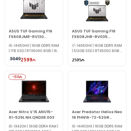
ASUS TUF Gaming F16
ASUS TUF Gaming F16
FX608JMR-RV130
FX608JHR-RV035
90NR0NB1-M007D0
90NR0NA1-M003C0
i5-14450HX | 16GB DDR5 RAM
i7-14650HX | 16GB DDR5 RAM
| 1TB SSD | RTX5060 8GB | 16"
| 512GB SSD | RTX5050 8GB |
WUXGA | 165Hz
16" WUXGA | 165Hz
3049
2599
2595
-
511
Acer Nitro V 15 ANV15-
Acer Predator Helios Neo
51-529L NH.QNDER.003
16 PHN16-72-52GR
NH.QRFER.002
i5-13420H | 16GB DDR4 RAM |
i5-14450HX | 16GB DDR5 RAM