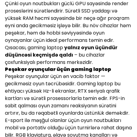
Çünki oyun noutbukları güclü GPU sayəsində render
proseslərini sürətləndirir. Sürətli SSD yaddaşı və
yüksək RAM həcmi sayəsində bir neçə ağır proqram
eyni anda gecikməsiz işləyə bilir. Bu növ cihazlar həm
peşəkar, həm də hobbi səviyyəsində oyun
oynayanlar üçün ideal performans təmin edir.
Qısacası, gaming laptop
yalnız oyun üçündür
düşüncəsi keçmişdə qaldı
– bu cihazlar
çoxfunksiyalı performans mərkəzidir.
Peşəkar oyunçular üçün gaming laptop
Peşəkar oyunçular üçün ən vacib faktor —
gecikməsiz oyun təcrübəsidir. Gaming laptop bu
ehtiyacı yüksək Hz-li ekranlar, RTX seriyalı qrafik
kartları və sürətli prosessorlarla təmin edir. FPS-in
sabit qalması oyun zamanı reaksiyanın sürətini
artırır, bu da rəqabətli oyunlarda üstünlük deməkdir.
E-sport ilə məşğul olanlar üçün oyun noutbukları
mobil və portativ olduğu üçün turnirlərə rahat daşına
bilir. RGB klaviatura, əlavə soyutma kanalları və