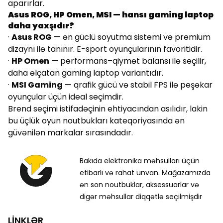
aparırlar.
Asus ROG, HP Omen, MSI — hansı gaming laptop
daha yaxşıdır?
·
Asus ROG
— ən güclü soyutma sistemi və premium
dizaynı ilə tanınır. E-sport oyunçularının favoritidir.
·
HP Omen
— performans–qiymət balansı ilə seçilir,
daha əlçatan gaming laptop variantıdır.
·
MSI Gaming
— qrafik gücü və stabil FPS ilə peşəkar
oyunçular üçün ideal seçimdir.
Brend seçimi istifadəçinin ehtiyacından asılıdır, lakin
bu üçlük oyun noutbukları kateqoriyasında ən
güvənilən markalar sırasındadır.
Bakıda elektronika məhsulları üçün
etibarlı və rahat ünvan. Mağazamızda
ən son noutbuklar, aksessuarlar və
digər məhsullar diqqətlə seçilmişdir
LİNKLƏR