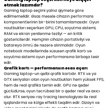
etmək lazımdır?
Gaming laptop seçimi yalnız qiymətə görə
edilməməlidir. Əsas məsələ cihazın performans
komponentlərinin bir-birini tamamlamasıdır. Oyun
noutbukları seçərkən GPU, CPU, soyutma sistemi,
RAM və ekran yenilənmə tezliyi — ən kritik
göstəricilərdir. Həmçinin cihazın portativliyi və
batareya ömrü də nəzərə alınmalıdır. Oyun
notebook modellərində xüsusən qrafik kartı və
soyutma sistemi oyun performansına birbaşa təsir
edir.
Qrafik kartı — performansın əsas açarı
Gaming laptop-un qəlbi qrafik kartıdır. RTX və ya
GTX seriyaları olan oyun noutbukları həm yüksək FPS,
həm də real qrafika təmin edir. GPU nə qədər
güclüdürsə, oyun təcrübəsi bir o qədər real və axıcı
olur. RTX seriyası ray tracing texnologiyası ilə real
işıqlandırma və kölgə effekti təqdim edir. Dizayn və