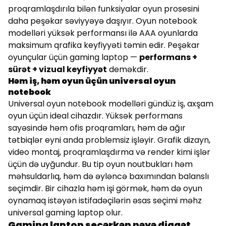
proqramlaşdırıla bilən funksiyalar oyun prosesini
daha peşəkar səviyyəyə daşıyır. Oyun notebook
modelləri yüksək performansı ilə AAA oyunlarda
maksimum qrafika keyfiyyəti təmin edir. Peşəkar
oyunçular üçün gaming laptop —
performans +
sürət + vizual keyfiyyət
deməkdir.
Həm iş, həm oyun üçün universal oyun
notebook
Universal oyun notebook modelləri gündüz iş, axşam
oyun üçün ideal cihazdır. Yüksək performans
sayəsində həm ofis proqramları, həm də ağır
tətbiqlər eyni anda problemsiz işləyir. Grafik dizayn,
video montaj, proqramlaşdırma və render kimi işlər
üçün də uyğundur. Bu tip oyun noutbukları həm
məhsuldarlıq, həm də əyləncə baxımından balanslı
seçimdir. Bir cihazla həm işi görmək, həm də oyun
oynamaq istəyən istifadəçilərin əsas seçimi məhz
universal gaming laptop olur.
Gaming laptop seçərkən nəyə diqqət