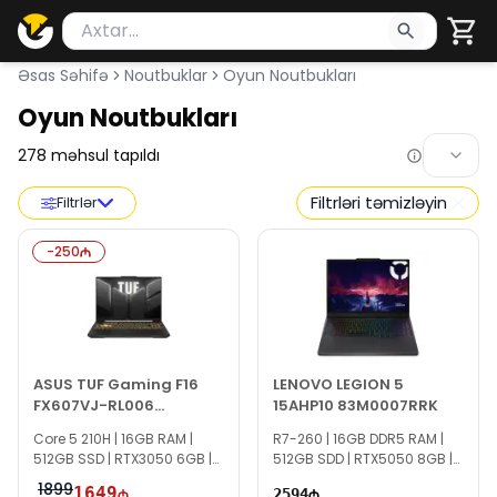
Məhsul axtar
Axtarış üçün ən azı 2 simvol yazın. Göndərmək üçü
Əsas Səhifə
Noutbuklar
Oyun Noutbukları
Oyun Noutbukları
278
məhsul tapıldı
Filtrləri təmizləyin
Filtrlər
-
250
ASUS TUF Gaming F16
LENOVO LEGION 5
FX607VJ-RL006
15AHP10 83M0007RRK
90NR0MZ6-M00060
Core 5 210H | 16GB RAM |
R7-260 | 16GB DDR5 RAM |
512GB SSD | RTX3050 6GB |
512GB SDD | RTX5050 8GB |
16" FHD+ | 144Hz | TI1610
15.1" WQXGA | 165Hz
1899
1649
2594