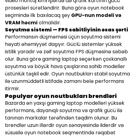
video montaj kimi işlərdə də qrafik kartının gücü
prosesləri sürətləndirir. Buna görə oyun notebook
seçimində ilk baxılacaq şey
GPU-nun modeli və
VRAM həcmi
olmalıdır.
Soyutma sistemi — FPS sabitliyinin əsas şərti
Performansın düşməməsi üçün soyutma sistemi
həyati əhəmiyyət daşıyır. Güclü sistemlər yüksək
istilik yaradır və zəif soyutma FPS düşməsinə səbəb
olur. Buna görə gaming laptop seçərkən çoxkanallı
soyutma və böyük hava çıxışlarına sahib modellər
üstünlük təşkil edir. Oyun noutbukları stabil soyutma
ilə uzunmüddətli istifadə zamanı belə performans
itirmir.
Populyar oyun noutbukları brendləri
Bazarda ən yaxşı gaming laptop modelləri yüksək
performans, dayanıqlı soyutma və qrafik gücü ilə
tanınan markalar tərəfindən təqdim olunur. Bu
brendlər uzun illərdir oyun sənayesində liderdir və
xüsusilə oyun notebook seqmentində rəqabət