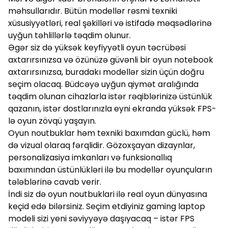
məhsullarıdır. Bütün modellər rəsmi texniki
xüsusiyyətləri, real şəkilləri və istifadə məqsədlərinə
uyğun təhlillərlə təqdim olunur.
Əgər siz də yüksək keyfiyyətli oyun təcrübəsi
axtarırsınızsa və özünüzə güvənli bir oyun notebook
axtarırsınızsa, buradakı modellər sizin üçün doğru
seçim olacaq. Büdcəyə uyğun qiymət aralığında
təqdim olunan cihazlarla istər rəqiblərinizə üstünlük
qazanın, istər dostlarınızla eyni ekranda yüksək FPS-
lə oyun zövqü yaşayın.
Oyun noutbuklar həm texniki baxımdan güclü, həm
də vizual olaraq fərqlidir. Gözoxşayan dizaynlar,
personalizasiya imkanları və funksionallıq
baxımından üstünlükləri ilə bu modellər oyunçuların
tələblərinə cavab verir.
İndi siz də oyun noutbuklari ilə real oyun dünyasına
keçid edə bilərsiniz. Seçim etdiyiniz gaming laptop
modeli sizi yeni səviyyəyə daşıyacaq – istər FPS