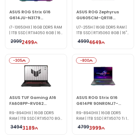
ASUS ROG Strix G16
ASUS ROG Zephyrus
G614JU-N3179
GU605CM-QR118
90NR0CC1-M00Z50
(90NR0M21-M006B0)
i7-13650HX | 16GB DDR5 RAM
U7-255H | 16GB DDR5 RAM |
Gaming Laptop
| 1TB SSD | RTX4050 6GB | 16"
1TB SSD | RTX5060 8GB | 16"
WUXGA | 165Hz
2.5K | OLED | 240Hz
2999
4999
2499
4649
-
305
-
800
ASUS TUF Gaming A16
ASUS ROG Strix G16
FA608PP-RV062
G614PR 90NR0NJ7-
90NR0MD1-M00430
M004P0
R9-8940HX | 16GB DDR5
R9-8940HX | 16GB DDR5
Gaming Laptop
RAM | 1TB SSD | RTX5070 8GB
RAM | 1TB SSD | RTX5070 Ti 12
| 16" FHD+ | 165Hz | Win11 Pro |
GB | 16" FHD+ | 165Hz | Win11 |
3494
4799
3189
3999
TI1622
TG1520