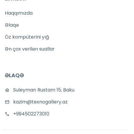
Haqqımızda
Əlaqə
Öz kompüterini yığ
Ən çox verilən suallar
ƏLAQƏ
Suleyman Rustam 15, Baku
kazim@texnogallery.az
+994502273010