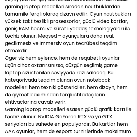
gaming laptop modelləri sıradan noutbuklardan
tamamilə fərqli olaraq dizayn edilir. Oyun noutbukları
yüksək takt tezlikli prosessorlar, güclü video kartlar,
geniş RAM həcmi və sürətli yaddaş texnologiyaları ilə
təchiz olunur. Məqsəd – oyunçulara daha real,
gecikməsiz və immersiv oyun təcrübəsi təqdim
etməkdir.
Əgər siz həm əyləncə, həm də rəqabətli oyunlar
üçün cihaz axtarırsınızsa, düzgün seçilmiş game
laptop sizi istənilən səviyyədə razı salacaq. Bu
kateqoriyada təqdim olunan oyun notebook
modelləri həm texniki göstəricilər, həm dizayn, həm
də qiymət baxımından fərqli istifadəçilərin
ehtiyaclarına cavab verir.
Gaming laptop modelləri əsasən güclü qrafik kartı ilə
təchiz olunur: NVIDIA GeForce RTX və ya GTX
seriyaları bu sahədə ən populyardır. Bu kartlar həm
AAA oyunlar, həm də esport turnirlərində maksimum