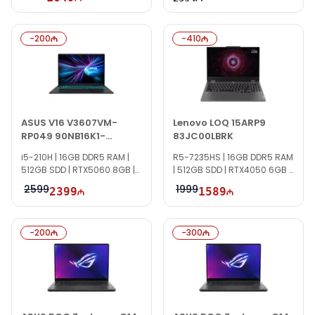
-
200
-
410
ASUS V16 V3607VM-
Lenovo LOQ 15ARP9
RP049 90NB16K1-
83JC00LBRK
M003U0
i5-210H | 16GB DDR5 RAM |
R5-7235HS | 16GB DDR5 RAM
512GB SDD | RTX5060 8GB |
| 512GB SDD | RTX4050 6GB |
16" WUXGA | 144Hz
16" FHD | 144Hz
2599
1999
2399
1589
-
200
-
300