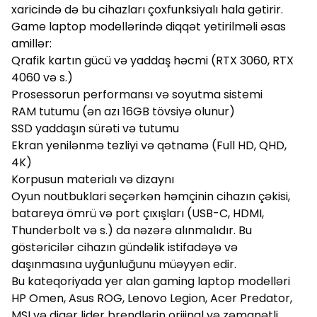
xaricində də bu cihazları çoxfunksiyalı hala gətirir.
Game laptop modellərində diqqət yetirilməli əsas
amillər:
Qrafik kartın gücü və yaddaş həcmi (RTX 3060, RTX
4060 və s.)
Prosessorun performansı və soyutma sistemi
RAM tutumu (ən azı 16GB tövsiyə olunur)
SSD yaddaşın sürəti və tutumu
Ekran yenilənmə tezliyi və qətnamə (Full HD, QHD,
4K)
Korpusun materialı və dizaynı
Oyun noutbuklari seçərkən həmçinin cihazın çəkisi,
batareya ömrü və port çıxışları (USB-C, HDMI,
Thunderbolt və s.) da nəzərə alınmalıdır. Bu
göstəricilər cihazın gündəlik istifadəyə və
daşınmasına uyğunluğunu müəyyən edir.
Bu kateqoriyada yer alan gaming laptop modelləri
HP Omen, Asus ROG, Lenovo Legion, Acer Predator,
MSI və digər lider brendlərin orijinal və zəmanətli