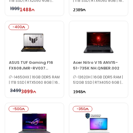
1TB SSD | RTX2050 4GB |
| 1TB SSD | RTX4060 8GB | 16"
15.6" FHD | 144Hz
WQXGA | 165Hz
1999
1488
2389
-
400
ASUS TUF Gaming F16
Acer Nitro V 15 ANV15-
FX608JMR-RV037
51-735K NH.QNBER.002
90NR0NB1-M002S0
i7-14650HX | 16GB DDR5 RAM
i7-13620H | 16GB DDR5 RAM |
| 1TB SSD | RTX5060 8GB | 16"
512GB SSD | RTX4050 6GB |
FHD+ | 165Hz
15.6" FHD | 144Hz
3499
3099
1948
-
500
-
350