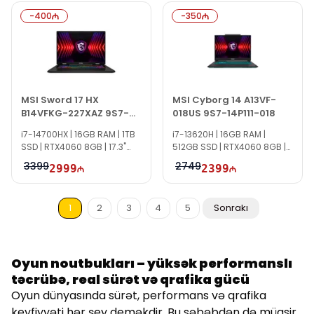
-
400
-
350
MSI Sword 17 HX
MSI Cyborg 14 A13VF-
B14VFKG-227XAZ 9S7-
018US 9S7-14P111-018
17T214-227
i7-14700HX | 16GB RAM | 1TB
i7-13620H | 16GB RAM |
SSD | RTX4060 8GB | 17.3"
512GB SSD | RTX4060 8GB |
FHD+ | 165Hz | Win11 Pro |
14″ FHD+ | 144Hz | Win11 Pro |
3399
2749
2999
2399
TG1372
TG1382
1
2
3
4
5
Sonrakı
Oyun noutbukları – yüksək performanslı
təcrübə, real sürət və qrafika gücü
Oyun dünyasında sürət, performans və qrafika
keyfiyyəti hər şey deməkdir. Bu səbəbdən də müasir