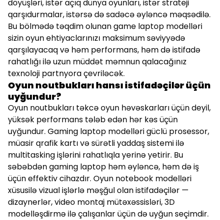
döyüşləri, istər açıq dünya oyunları, istər strateji
qarşıdurmalar, istərsə də sadəcə əyləncə məqsədilə.
Bu bölmədə təqdim olunan game laptop modelləri
sizin oyun ehtiyaclarınızı maksimum səviyyədə
qarşılayacaq və həm performans, həm də istifadə
rahatlığı ilə uzun müddət məmnun qalacağınız
texnoloji partnyora çevriləcək.
Oyun noutbukları hansı istifadəçilər üçün
uyğundur?
Oyun noutbukları təkcə oyun həvəskarları üçün deyil,
yüksək performans tələb edən hər kəs üçün
uyğundur. Gaming laptop modelləri güclü prosessor,
müasir qrafik kartı və sürətli yaddaş sistemi ilə
multitasking işlərini rahatlıqla yerinə yetirir. Bu
səbəbdən gaming laptop həm əyləncə, həm də iş
üçün effektiv cihazdır. Oyun notebook modelləri
xüsusilə vizual işlərlə məşğul olan istifadəçilər —
dizaynerlər, video montaj mütəxəssisləri, 3D
modelləşdirmə ilə çalışanlar üçün də uyğun seçimdir.