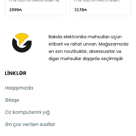
| 1TB SSD | RTX4050 6GB | 18"
| 1TB SSD | RTX4070 8GB |
WQXGA | 165Hz
16.0" WQXGA | 240Hz
2899
3178
Bakıda elektronika məhsulları üçün
etibarlı və rahat ünvan. Mağazamızda
ən son noutbuklar, aksessuarlar və
digər məhsullar diqqətlə seçilmişdir
LİNKLƏR
Haqqımızda
Əlaqə
Öz kompüterini yığ
Ən çox verilən suallar