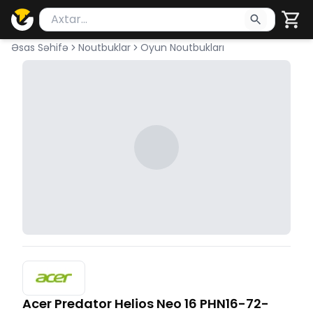
Məhsul axtar
Axtarış üçün ən azı 2 simvol yazın. Göndərmək üçü
Əsas Səhifə
Noutbuklar
Oyun Noutbukları
Acer Predator Helios Neo 16 PHN16-72-