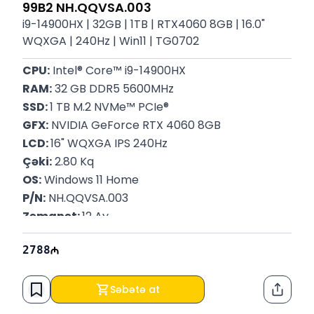
99B2 NH.QQVSA.003
i9-14900HX | 32GB | 1TB | RTX4060 8GB | 16.0"
WQXGA | 240Hz | Win11 | TG0702
CPU:
 Intel® Core™ i9-14900HX
RAM:
 32 GB DDR5 5600MHz
SSD: 
1 TB M.2 NVMe™ PCIe®
GFX:
 NVIDIA GeForce RTX 4060 8GB
LCD: 
16" WQXGA IPS 240Hz
Çəki:
 2.80 Kq
OS:
 Windows 11 Home
P/N:
 NH.QQVSA.003
Zəmanət: 
12 Ay
2788
Səbətə at
Paylaş