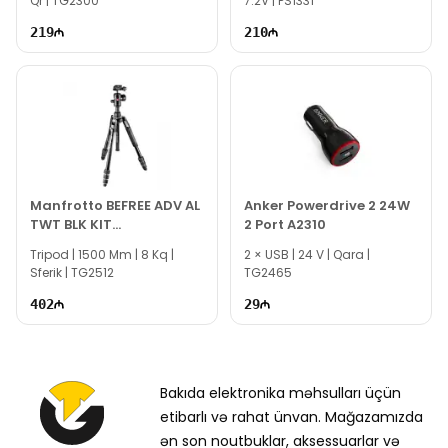
Qr | TG2300
7.2V | PS1331
219
210
Manfrotto BEFREE ADV AL
Anker Powerdrive 2 24W
TWT BLK KIT
2 Port A2310
MKBFRTA4BK-BH
Tripod | 1500 Mm | 8 Kq |
2 × USB | 24 V | Qara |
Sferik | TG2512
TG2465
402
29
Bakıda elektronika məhsulları üçün
etibarlı və rahat ünvan. Mağazamızda
ən son noutbuklar, aksessuarlar və