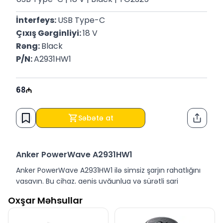
İnterfeys: 
USB Type-C
Çıxış Gərginliyi: 
18 V
Rəng: 
Black
P/N: 
A2931HW1
68
Səbətə at
Paylaş
Anker PowerWave A2931HW1
Anker PowerWave A2931HW1 ilə simsiz şarjın rahatlığını
yaşayın. Bu cihaz, geniş uyğunluq və sürətli şarj
xüsusiyyətləri ilə gündəlik istifadənizi asanlaşdırır. İncə
Oxşar Məhsullar
və zərif dizaynı hər hansı bir məkanda mükəmməl
uyğunlaşır.