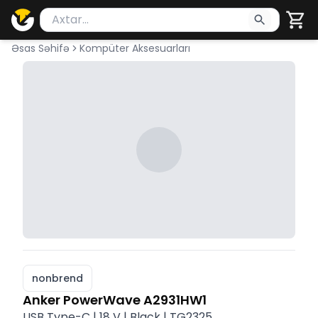
Məhsul axtar
Axtarış üçün ən azı 2 simvol yazın. Göndərmək üçü
Əsas Səhifə
Kompüter Aksesuarları
nonbrend
Anker PowerWave A2931HW1
USB Type-C | 18 V | Black | TG2325