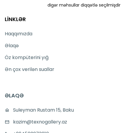
digər məhsullar diqqətlə seçilmişdir
LİNKLƏR
Haqqımızda
Əlaqə
Öz kompüterini yığ
Ən çox verilən suallar
ƏLAQƏ
Suleyman Rustam 15, Baku
kazim@texnogallery.az