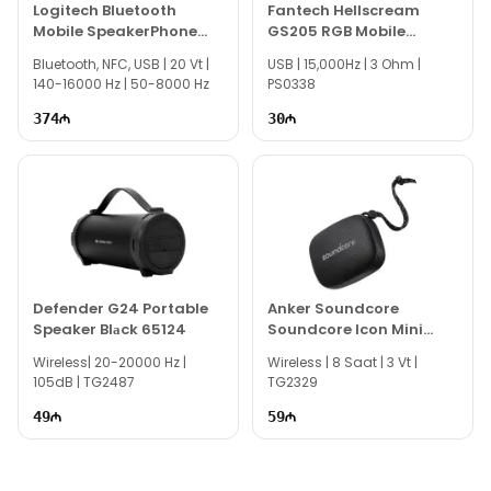
Logitech Bluetooth
Fantech Hellscream
Anker Soundcore Glow, rəsmi zəmanətlə təmin olunur,
Mobile SpeakerPhone
GS205 RGB Mobile
beləliklə məhsuldan tam əminliklə istifadə edə
P710E
Gaming Speaker
Bluetooth, NFC, USB | 20 Vt |
USB | 15,000Hz | 3 Ohm |
bilərsiniz. Sürətli çatdırılma ilə məhsulunuzu qısa
140-16000 Hz | 50-8000 Hz
PS0338
müddətdə əldə edin. TEXNO Gallery-da sifariş edin və
ən yaxşı xidmətin dadını çıxarın!
374
30
Defender G24 Portable
Anker Soundcore
Speaker Blаck 65124
Soundcore Icon Mini
Black A3121
Wireless| 20-20000 Hz |
Wireless | 8 Saat | 3 Vt |
105dB | TG2487
TG2329
49
59