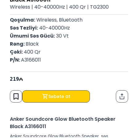
Wireless | 40-40000Hz | 400 Qr | TG2300
Qoşulma:
 Wireless, Bluetooth
Səs Tezliyi:
 40-40000Hz
Ümumi Səs Gücü:
 30 Vt
Rəng: 
Black
Çəki: 
400 Qr
P/N: 
A3166011
219
Səbətə at
Paylaş
Anker Soundcore Glow Bluetooth Speaker
Black A3166011
Anker Soundcore Glow Bluetooth Speaker, səs