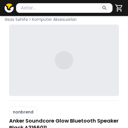
Məhsul axtar
Axtarış üçün ən azı 2 simvol yazın. Göndərmək üçü
Əsas Səhifə
Kompüter Aksesuarları
nonbrend
Anker Soundcore Glow Bluetooth Speaker
Black A3166011