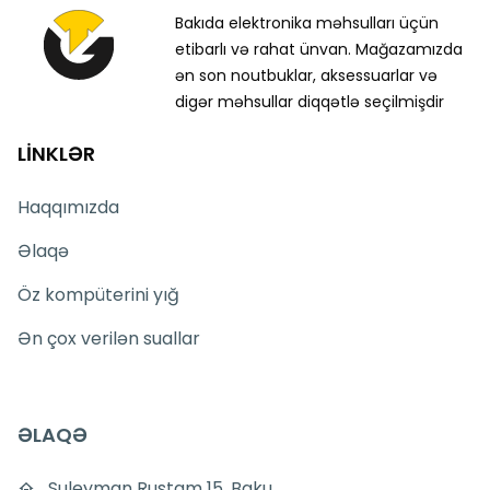
Bakıda elektronika məhsulları üçün
etibarlı və rahat ünvan. Mağazamızda
ən son noutbuklar, aksessuarlar və
digər məhsullar diqqətlə seçilmişdir
LİNKLƏR
Haqqımızda
Əlaqə
Öz kompüterini yığ
Ən çox verilən suallar
ƏLAQƏ
Suleyman Rustam 15, Baku