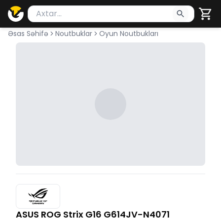
Məhsul axtar
Axtarış üçün ən azı 2 simvol yazın. Göndərmək üçü
Əsas Səhifə
Noutbuklar
Oyun Noutbukları
ASUS ROG Strix G16 G614JV-N4071