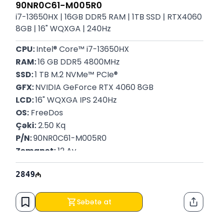
90NR0C61-M005R0
i7-13650HX | 16GB DDR5 RAM | 1TB SSD | RTX4060
8GB | 16" WQXGA | 240Hz
CPU: 
Intel® Core™ i7-13650HX
RAM: 
16 GB DDR5 4800MHz
SSD: 
1 TB M.2 NVMe™ PCIe®
GFX: 
NVIDIA GeForce RTX 4060 8GB
LCD: 
16" WQXGA IPS 240Hz
OS:
 FreeDos
Çəki:
 2.50 Kq
P/N: 
90NR0C61-M005R0
Zəmanət:
 12 Ay
2849
Səbətə at
Paylaş