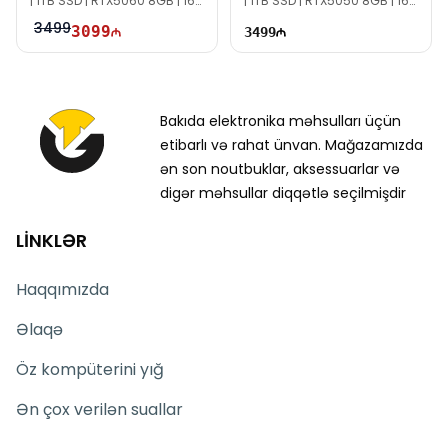
| 1TB SSD | RTX5060 8GB | 16"
| 1TB SSD | RTX5050 8GB | 16"
FHD+ | 165Hz
FHD+ | 165Hz
3499
3099
3499
Bakıda elektronika məhsulları üçün
etibarlı və rahat ünvan. Mağazamızda
ən son noutbuklar, aksessuarlar və
digər məhsullar diqqətlə seçilmişdir
LİNKLƏR
Haqqımızda
Əlaqə
Öz kompüterini yığ
Ən çox verilən suallar