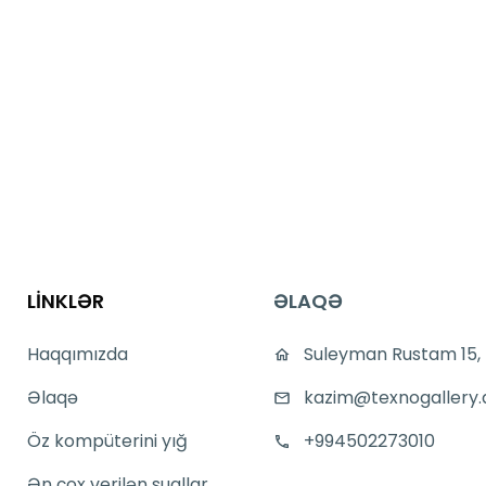
LİNKLƏR
ƏLAQƏ
Haqqımızda
Suleyman Rustam 15,
Əlaqə
kazim@texnogallery.
Öz kompüterini yığ
+994502273010
Ən çox verilən suallar