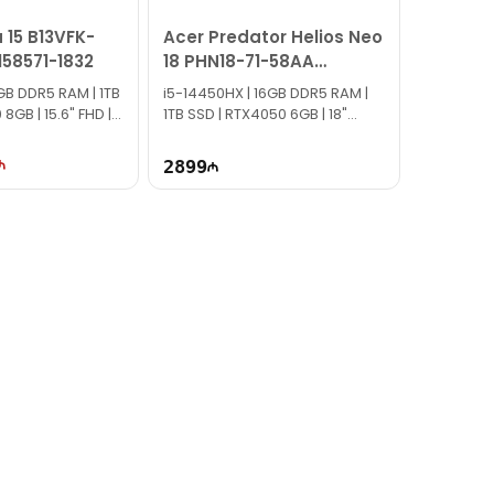
dərə bilərsiniz.
 15 B13VFK-
Acer Predator Helios Neo
158571-1832
18 PHN18-71-58AA
NH.QS1ER.001
6GB DDR5 RAM | 1TB
i5-14450HX | 16GB DDR5 RAM |
8GB | 15.6" FHD |
1TB SSD | RTX4050 6GB | 18"
WQXGA | 165Hz
2899