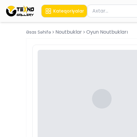
Məhsul axtar
Kateqoriyalar
Axtarış üçün ən azı 
Noutbuklar
Oyun Noutbukları
Əsas Səhifə