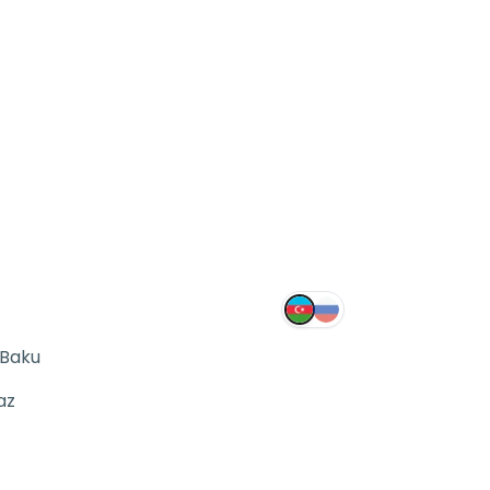
 Baku
az