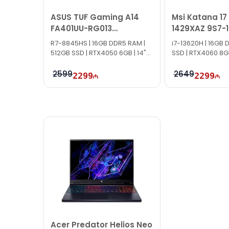
İş saatlarından kənar vaxtlarda əlaqə qurmaq üç
ASUS TUF Gaming A14
Msi Katana 17
Bizə maraq göstərdiyiniz üçün təşəkkür ediri
FA401UU-RG013
1429XAZ 9S7-1
90NR0JD1-M001E0
R7-8845HS | 16GB DDR5 RAM |
i7-13620H | 16GB 
512GB SSD | RTX4050 6GB | 14"
SSD | RTX4060 8GB 
2.5K | 165Hz
144Hz
2599
2649
2299
2299
Acer Predator Helios Neo