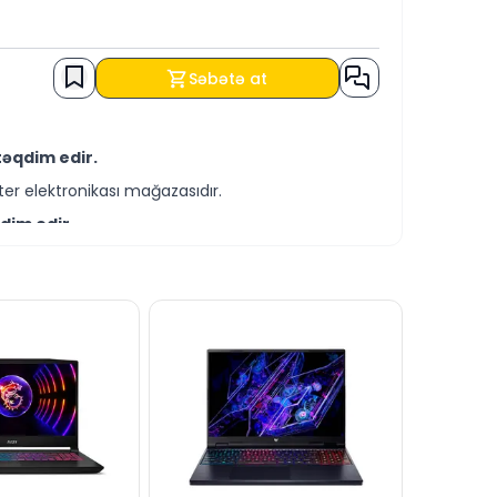
Səbətə at
təqdim edir.
er elektronikası mağazasıdır.
dim edir.
-servis xidmətləri təqdim etməkdədir.
əmçinin KREDİT şərtləri ilə əldə edə
lə bizə yaza bilərsiniz.
anlı dəstək xəttində cavablandırmağa hər