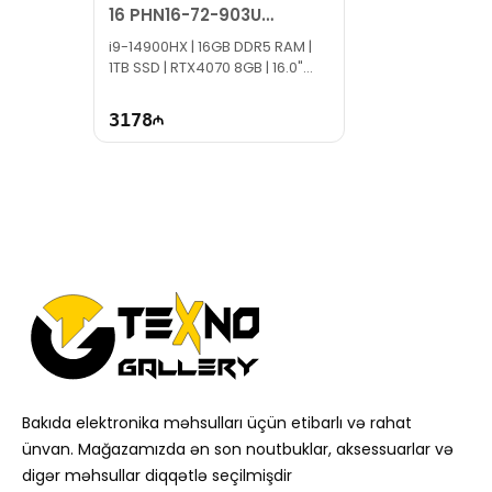
16 PHN16-72-903U
NH.QREEM.001
i9-14900HX | 16GB DDR5 RAM |
1TB SSD | RTX4070 8GB | 16.0"
WQXGA | 240Hz
3178
Bakıda elektronika məhsulları üçün etibarlı və rahat
ünvan. Mağazamızda ən son noutbuklar, aksessuarlar və
digər məhsullar diqqətlə seçilmişdir