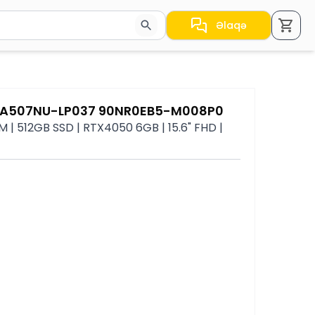
Əlaqə
a nəticələr arasında keçid etmək üçün ox düymələrindən i
 FA507NU-LP037 90NR0EB5-M008P0
| 512GB SSD | RTX4050 6GB | 15.6" FHD |