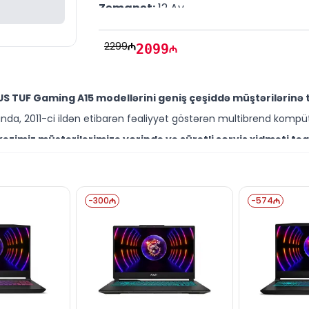
Zəmanət:
 12 Ay
2299
2099
S TUF Gaming A15 modellərini geniş çeşiddə müştərilərinə 
da, 2011-ci ildən etibarən fəaliyyət göstərən multibrend kompüt
zimiz müştərilərimizə yerində və sürətli servis xidməti təq
ütəxəssisləri müştərilərimiz üçün geniş çeşiddə proqram və təmir
-M008P0 modelini Bakıda sərfəli qiymətə NƏĞD, KÖÇÜRMƏ h
-
300
-
574
ləşir.
 digər brend məhsullarla bağlı suallarınızı saytımız vasitəsi
əli mütəxəssislərimiz hər gün 10:00-19:00 saatlarında aktivdir.
-M008P0 modeli ilə bağlı bütün suallarınızı saytımızın c