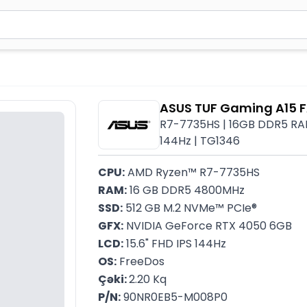
2 simvol yazın. Göndərmək üçün Enter düyməsini basın və y
ASUS TUF Gaming A15
R7-7735HS | 16GB DDR5 RAM 
144Hz | TG1346
CPU:
 AMD Ryzen™ R7-7735HS
RAM:
 16 GB DDR5 4800MHz
SSD:
 512 GB M.2 NVMe™ PCIe®
GFX:
 NVIDIA GeForce RTX 4050 6GB
LCD:
 15.6" FHD IPS 144Hz
OS:
 FreeDos
Çəki: 
2.20 Kq
P/N:
 90NR0EB5-M008P0