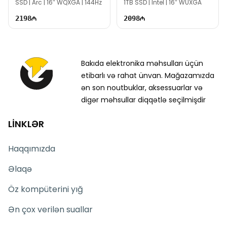
SSD | Arc | 16″ WQXGA | 144Hz
1TB SSD | Intel | 16″ WUXGA
2198
2098
Bakıda elektronika məhsulları üçün
etibarlı və rahat ünvan. Mağazamızda
ən son noutbuklar, aksessuarlar və
digər məhsullar diqqətlə seçilmişdir
LİNKLƏR
Haqqımızda
Əlaqə
Öz kompüterini yığ
Ən çox verilən suallar