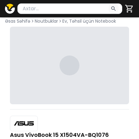
Məhsul axtar
Axtarış üçün ən azı 2 simvol yazın. Göndərmək üçü
Əsas Səhifə
Noutbuklar
Ev, Təhsil üçün Notebook
Asus VivoBook 15 X1504VA-BQ1076