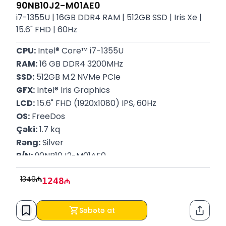
90NB10J2-M01AE0
i7-1355U | 16GB DDR4 RAM | 512GB SSD | Iris Xe |
15.6" FHD | 60Hz
CPU:
 Intel® Core™ i7-1355U
RAM:
 16 GB DDR4 3200MHz
SSD:
 512GB M.2 NVMe PCIe
GFX:
 Intel® Iris Graphics
LCD:
 15.6" FHD (1920x1080) IPS, 60Hz
OS:
 FreeDos
Çəki:
 1.7 kq
Rəng:
 Silver
P/N:
 90NB10J2-M01AE0
Zəmanət:
 12 Ay
1349
1248
Səbətə at
Paylaş