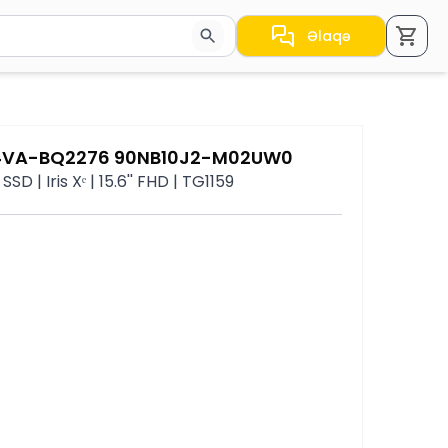
Əlaqə
a nəticələr arasında keçid etmək üçün ox düymələrindən i
504VA-BQ2276 90NB10J2-M02UW0
D | Iris Xᵉ | 15.6'' FHD | TG1159