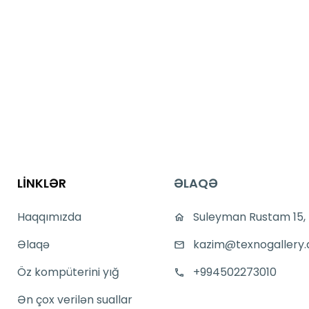
LİNKLƏR
ƏLAQƏ
Haqqımızda
Suleyman Rustam 15,
Əlaqə
kazim@texnogallery.
Öz kompüterini yığ
+994502273010
Ən çox verilən suallar