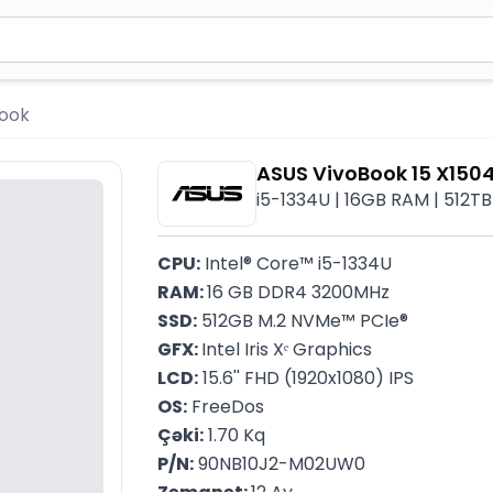
2 simvol yazın. Göndərmək üçün Enter düyməsini basın və y
book
ASUS VivoBook 15 X1
i5-1334U | 16GB RAM | 512TB SS
CPU:
 Intel® Core™ i5-1334U
RAM: 
16 GB DDR4 3200MHz
SSD:
 512GB M.2 NVMe™ PCIe®
GFX: 
Intel Iris Xᵉ Graphics
LCD:
 15.6'' FHD (1920x1080) IPS
OS:
 FreeDos
Çəki:
 1.70 Kq
P/N:
 90NB10J2-M02UW0
Zəmanət: 
12 Ay