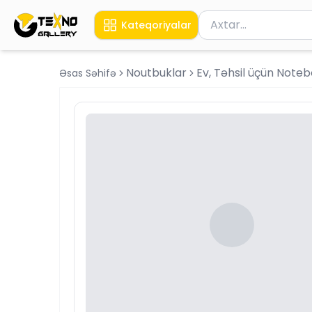
Məhsul axtar
Kateqoriyalar
Axtarış üçün ən azı 
Noutbuklar
Ev, Təhsil üçün Note
Əsas Səhifə