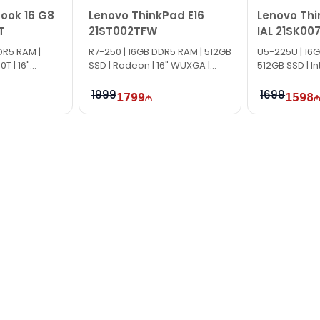
ook 16 G8
Lenovo ThinkPad E16
Lenovo Thi
T
21ST002TFW
IAL 21SK00
DR5 RAM |
R7-250 | 16GB DDR5 RAM | 512GB
U5-225U | 16
0T | 16"
SSD | Radeon | 16" WUXGA |
512GB SSD | In
60Hz
60Hz
1999
1699
1799
1598