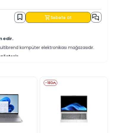
Səbətə at
 edir.
ultibrend kompüter elektronikası mağazasıdır.
göstərir.
əqdim olunur.
it şərtləri ilə əldə edə bilərsiniz.
-
180
iniz.
timiz vasitəsilə cavablandırmağa hazırıq.