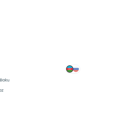
 Baku
az