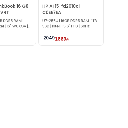
nkBook 16 G8
HP AI 15-fd2010ci
7VRT
C0EE7EA
GB DDR5 RAM |
U7-255U | 16GB DDR5 RAM | 1TB
tel | 16" WUXGA |
SSD | Intel | 15.6" FHD | 60Hz
2049
1869