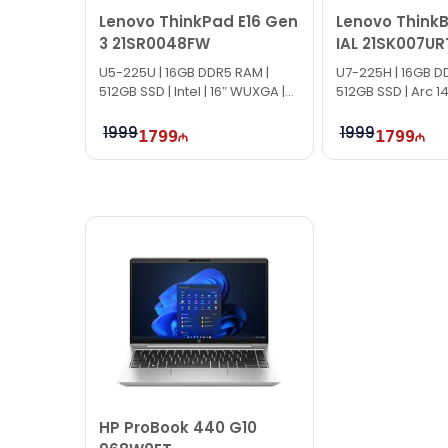
Lenovo ThinkPad E16 Gen
Lenovo ThinkB
3 21SR0048FW
IAL 21SK007UR
U5-225U | 16GB DDR5 RAM |
U7-225H | 16GB D
512GB SSD | Intel | 16″ WUXGA |
512GB SSD | Arc 14
60Hz
WUXGA | 60Hz
1999
1999
1799
1799
HP ProBook 440 G10