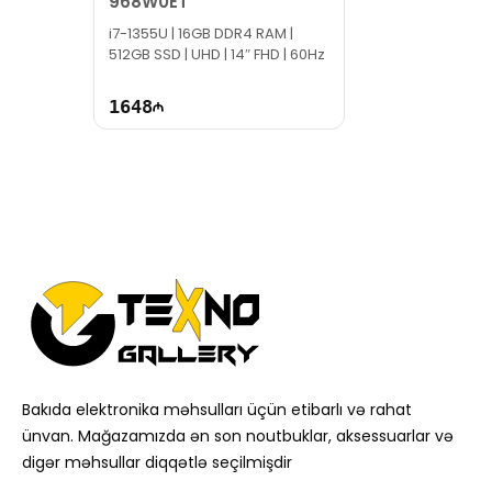
968W0ET
i7-1355U | 16GB DDR4 RAM |
512GB SSD | UHD | 14″ FHD | 60Hz
1648
Bakıda elektronika məhsulları üçün etibarlı və rahat
ünvan. Mağazamızda ən son noutbuklar, aksessuarlar və
digər məhsullar diqqətlə seçilmişdir