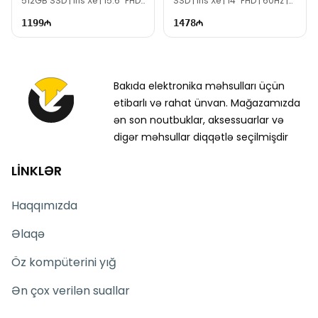
512GB SSD | Iris Xe | 15.6" FHD |
SSD | Iris Xe | 14" FHD | 60Hz |
60Hz
Win11
1199
1478
Bakıda elektronika məhsulları üçün
etibarlı və rahat ünvan. Mağazamızda
ən son noutbuklar, aksessuarlar və
digər məhsullar diqqətlə seçilmişdir
LİNKLƏR
Haqqımızda
Əlaqə
Öz kompüterini yığ
Ən çox verilən suallar