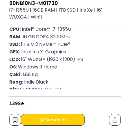
90NB10N3-M01730
i7-1355U | 16GB RAM | 1TB SSD | Iris Xe | 16"
WUXGA | Win11
CPU:
 Intel® Core™ i7-1355U
RAM:
 16 GB DDR4 3200MHz
SSD:
 1 TB M.2 NVMe™ PCIe®
GFX:
 Intel Iris Xᵉ Graphics
LCD: 
16" WUXGA (1920 x 1200) IPS
OS: 
Windows 11 Home
Çəki:
 1.88 Kq
Rəng: 
Indie Black
P/N:
 90NB10N3-M01730
Zəmanət: 
12 Ay
1398
Səbətə at
Paylaş