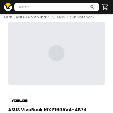
Məhsul axtar
Axtarış üçün ən azı 2 simvol yazın. Göndərmək üçü
Əsas Səhifə
Noutbuklar
Ev, Təhsil üçün Notebook
ASUS VivoBook 16X F1605VA-AB74