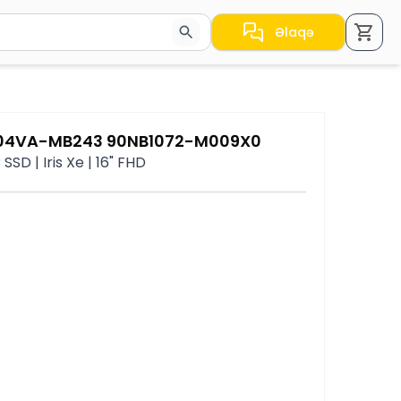
Əlaqə
a nəticələr arasında keçid etmək üçün ox düymələrindən i
3604VA-MB243 90NB1072-M009X0
SD | Iris Xe | 16" FHD