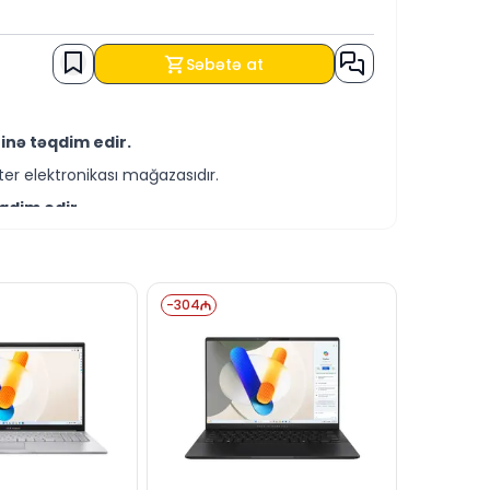
Səbətə at
inə təqdim edir.
er elektronikası mağazasıdır.
qdim edir.
-servis xidmətləri təqdim etməkdədir.
çinin KREDİT şərtləri ilə əldə edə
-
304
itəsilə bizə yaza bilərsiniz.
lı dəstək xəttində cavablandırmağa hər
dərə bilərsiniz.