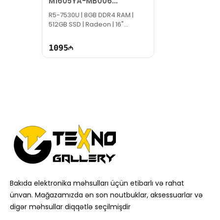
M1605YA-MB006
90NB10R2-M00B30
R5-7530U | 8GB DDR4 RAM |
512GB SSD | Radeon | 16"
WUXGA | 60Hz
1095
Bakıda elektronika məhsulları üçün etibarlı və rahat
ünvan. Mağazamızda ən son noutbuklar, aksessuarlar və
digər məhsullar diqqətlə seçilmişdir