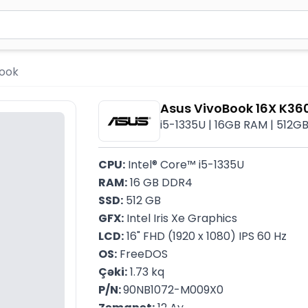
2 simvol yazın. Göndərmək üçün Enter düyməsini basın və y
book
Asus VivoBook 16X K
i5-1335U | 16GB RAM | 512GB S
CPU:
 Intel® Core™ i5-1335U
RAM:
 16 GB DDR4
SSD:
 512 GB
GFX:
 Intel Iris Xe Graphics
LCD:
 16" FHD (1920 x 1080) IPS 60 Hz
OS:
 FreeDOS
Çəki:
 1.73 kq
P/N: 
90NB1072-M009X0
Zəmanət:
 12 Ay