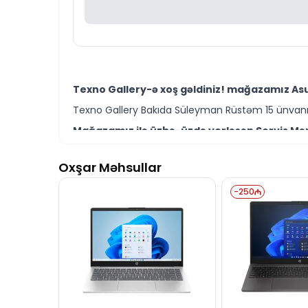
Texno Gallery-ə xoş gəldiniz! mağazamız Asu
Texno Gallery Bakıda Süleyman Rüstəm 15 ünvanın
Mağazamız ilə üzbə-üzdə yerləşən Servis Mərk
Texno Gallery Servisdə Bakının ən təcrübəli IT m
Oxşar Məhsullar
Asus VivoBook 16X K3604VA-MB243 90NB1072-M
bilərsiniz.
-
250
Ünvanımız 28 Mall TM-dən 150 metr məsafədə yer
İstər Asus VivoBook 16X laptop modelləri istər
Seçim etməkdə məsləhətə ehtiyacınız varsa təcrüb
Asus VivoBook 16X K3604VA-MB243 90NB1072-M
daim hazırıq.
İş saatlarından kənar vaxtlarda əlaqə qurmaq üç