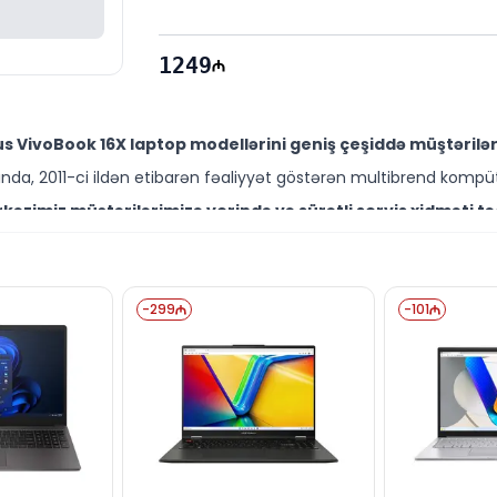
1249
s VivoBook 16X laptop modellərini geniş çeşiddə müştərilər
da, 2011-ci ildən etibarən fəaliyyət göstərən multibrend kompüt
əzimiz müştərilərimizə yerində və sürətli servis xidməti tə
ütəxəssisləri müştərilərimiz üçün geniş çeşiddə proqram və təmir
009X0 modelini Bakıda sərfəli qiymətə NƏĞD, KÖÇÜRMƏ həm
-
299
-
101
ləşir.
sə də digər brend məhsullarla bağlı suallarınızı saytımız vas
əli mütəxəssislərimiz hər gün 10:00-19:00 saatlarında aktivdir.
009X0 modeli ilə bağlı bütün suallarınızı saytımızın can
ün email ilə qeydiyyat edə və ya WhatsApp nömrəmizə mesaj gön