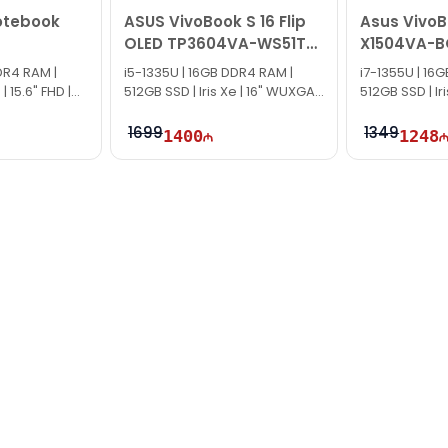
otebook
ASUS VivoBook S 16 Flip
Asus VivoB
k!
OLED TP3604VA-WS51T
X1504VA-B
90NB1051-M00710
90NB10J2-
DR4 RAM |
i5-1335U | 16GB DDR4 RAM |
i7-1355U | 16
| 15.6" FHD |
512GB SSD | Iris Xe | 16" WUXGA |
512GB SSD | Iri
Touch | 60Hz | Win11
60Hz
1699
1349
1400
1248