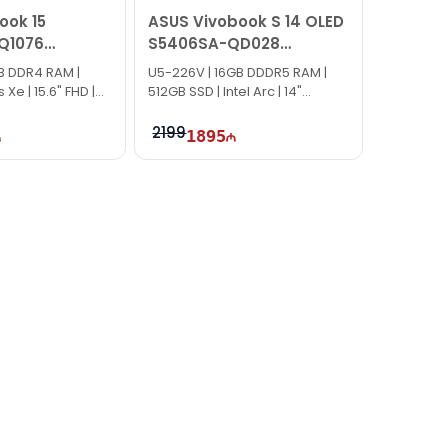
ook 15
ASUS Vivobook S 14 OLED
Q1076
S5406SA-QD028
M01AE0
90NB15R3-M009F0
GB DDR4 RAM |
U5-226V | 16GB DDDR5 RAM |
s Xe | 15.6" FHD |
512GB SSD | Intel Arc | 14"
WUXGA | 60Hz
2199
1895