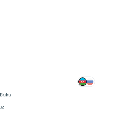
 Baku
az