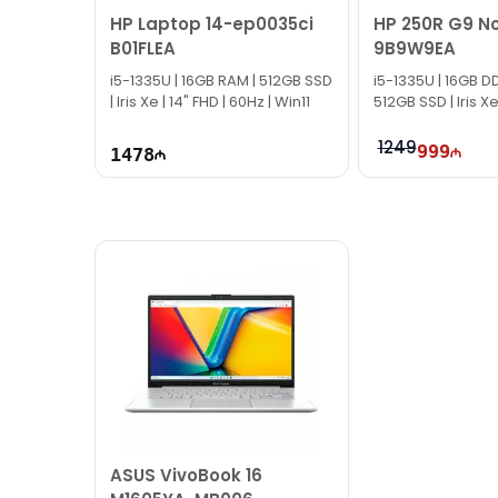
HP Laptop 14-ep0035ci
HP 250R G9 N
Bizə maraq göstərdiyiniz üçün təşəkkür ediri
B01FLEA
9B9W9EA
i5-1335U | 16GB RAM | 512GB SSD
i5-1335U | 16GB D
| Iris Xe | 14" FHD | 60Hz | Win11
512GB SSD | Iris Xe 
60Hz
1249
999
1478
ASUS VivoBook 16