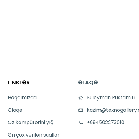
LİNKLƏR
ƏLAQƏ
Haqqımızda
Suleyman Rustam 15,
Əlaqə
kazim@texnogallery.
Öz kompüterini yığ
+994502273010
Ən çox verilən suallar