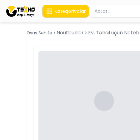
Məhsul axtar
Kateqoriyalar
Axtarış üçün ən azı 
Noutbuklar
Ev, Təhsil üçün Note
Əsas Səhifə