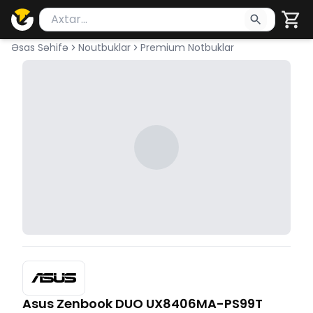
Məhsul axtar
Axtarış üçün ən azı 2 simvol yazın. Göndərmək üçü
Əsas Səhifə
Noutbuklar
Premium Notbuklar
Asus Zenbook DUO UX8406MA-PS99T