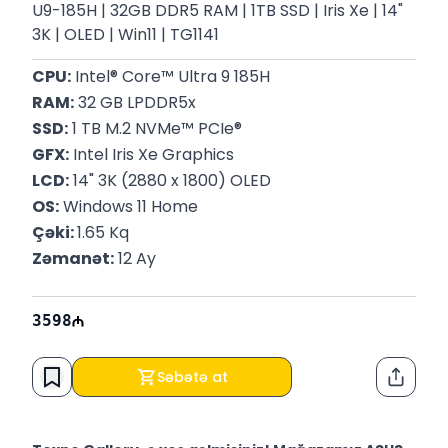
U9-185H | 32GB DDR5 RAM | 1TB SSD | Iris Xe | 14"
3K | OLED | Win11 | TG1141
CPU:
 Intel® Core™ Ultra 9 185H
RAM:
 32 GB LPDDR5x
SSD:
 1 TB M.2 NVMe™ PCIe®
GFX:
 Intel Iris Xe Graphics
LCD:
 14" 3K (2880 x 1800) OLED
OS:
 Windows 11 Home
Çəki: 
1.65 Kq
Zəmanət:
 12 Ay
3598
Səbətə at
Paylaş