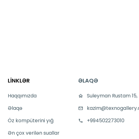
LİNKLƏR
ƏLAQƏ
Haqqımızda
Suleyman Rustam 15,
Əlaqə
kazim@texnogallery.
Öz kompüterini yığ
+994502273010
Ən çox verilən suallar