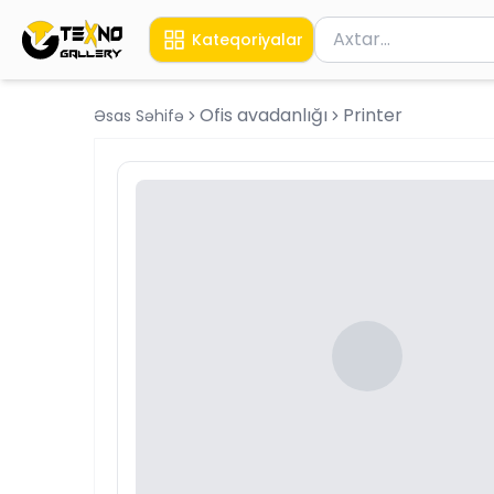
Məhsul axtar
Kateqoriyalar
Axtarış üçün ən azı 
Ofis avadanlığı
Printer
Əsas Səhifə