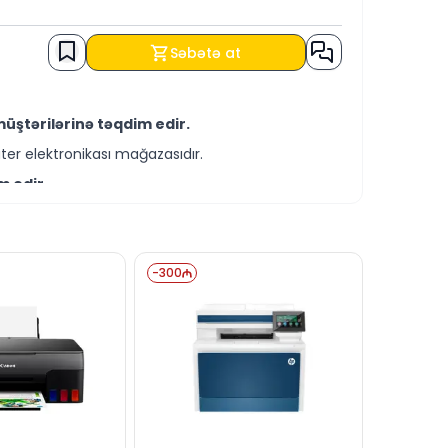
Səbətə at
üştərilərinə təqdim edir.
er elektronikası mağazasıdır.
m edir.
-servis xidmətləri təqdim etməkdədir.
REDİT şərtləri ilə əldə edə bilərsiniz.
-
300
mız vasitəsilə bizə yaza bilərsiniz.
r.
ək xəttində cavablandırmağa hər zaman
esaj göndərə bilərsiniz.