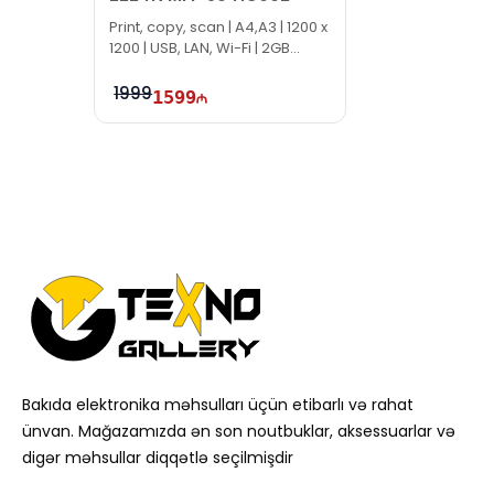
Print, copy, scan | A4,A3 | 1200 x
1200 | USB, LAN, Wi-Fi | 2GB
eMMC
1999
1599
Bakıda elektronika məhsulları üçün etibarlı və rahat
ünvan. Mağazamızda ən son noutbuklar, aksessuarlar və
digər məhsullar diqqətlə seçilmişdir