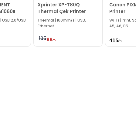
MENT
Xprinter XP-T80Q
Canon PIX
1060II
Thermal Çek Printer
Printer
 | USB 2.0/USB
Thermal | 160mm/s | USB,
Wi-Fi | Print,
Ethernet
A5, A6, B5
105
88
415