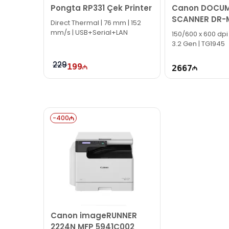
Pongta RP331 Çek Printer
Canon DOCU
SCANNER DR-M
Direct Thermal | 76 mm | 152
mm/s | USB+Serial+LAN
150/600 x 600 dpi
3.2 Gen | TG1945
229
199
2667
-
400
Canon imageRUNNER
2224N MFP 5941C002