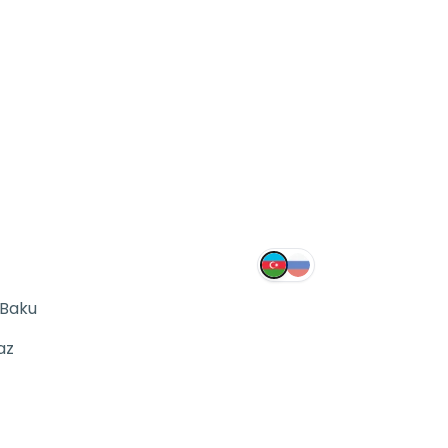
 Baku
az