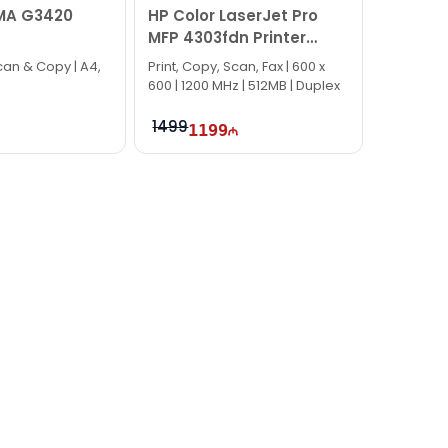
MA G3420
HP Color LaserJet Pro
MFP 4303fdn Printer
5HH66A
 Scan & Copy | A4,
Print, Copy, Scan, Fax | 600 x
600 | 1200 MHz | 512MB | Duplex
1499
1199