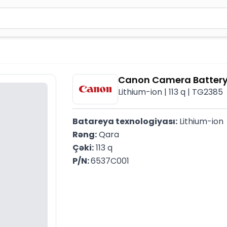
2 simvol yazın. Göndərmək üçün Enter düyməsini basın və y
Canon Camera Battery
Lithium-ion | 113 q | TG2385
Batareya texnologiyası:
 Lithium-ion
Rəng:
 Qara
Çəki:
 113 q
P/N: 
6537C001