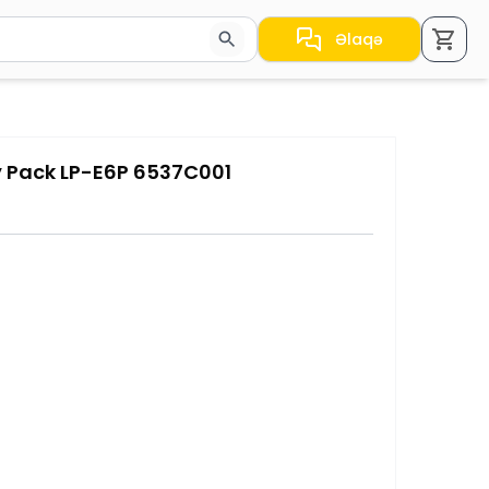
Əlaqə
a nəticələr arasında keçid etmək üçün ox düymələrindən i
 Pack LP-E6P 6537C001