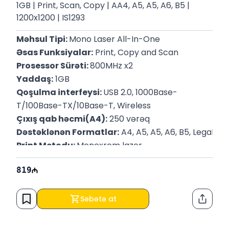
1GB | Print, Scan, Copy | AA4, A5, A5, A6, B5 |
1200x1200 | IS1293
Məhsul Tipi: 
Mono Laser All-In-One
Əsas Funksiyalar:
 Print, Copy and Scan
Prosessor Sürəti: 
800MHz x2
Yaddaş:
 1GB
Qoşulma interfeysi: 
USB 2.0, 1000Base-
T/100Base-TX/10Base-T, Wireless
Çıxış qab həcmi(A4):
 250 vərəq
Dəstəklənən Formatlar:
 A4, A5, A5, A6, B5, Legal, Le
Print Metodu: 
Monoxrom lazer
Print Çözünürlüyü: 
1200x1200 dpi
819
Səbətə at
Paylaş