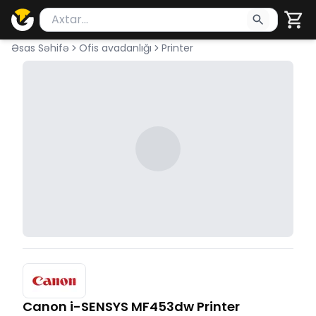
Məhsul axtar
Axtarış üçün ən azı 2 simvol yazın. Göndərmək üçü
Əsas Səhifə
Ofis avadanlığı
Printer
Canon i-SENSYS MF453dw Printer