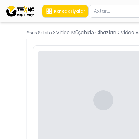
Məhsul axtar
Kateqoriyalar
Axtarış üçün ən azı 
Video Müşahidə Cihazları
Video v
Əsas Səhifə