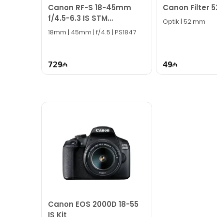
Canon RF-S 18-45mm
Canon Filter
f/4.5-6.3 IS STM
Optik | 52 mm
4858C005
18mm | 45mm | f/4.5 | PS1847
729
49
Canon EOS 2000D 18-55
IS Kit