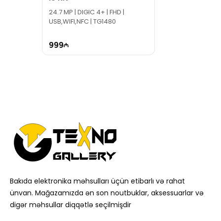
24.7 MP | DIGIC 4+ | FHD |
USB,WIFI,NFC | TG1480
999
Bakıda elektronika məhsulları üçün etibarlı və rahat
ünvan. Mağazamızda ən son noutbuklar, aksessuarlar və
digər məhsullar diqqətlə seçilmişdir