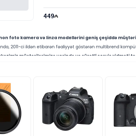
449
on foto kamera və linza modellərini geniş çeşiddə müştəril
da, 2011-ci ildən etibarən fəaliyyət göstərən multibrend kompüt
əzimiz müştərilərimizə yerində və sürətli servis xidməti tə
ütəxəssisləri müştərilərimiz üçün geniş çeşiddə proqram və təmir
akıda sərfəli qiymətə NƏĞD, KÖÇÜRMƏ həmçinin KREDİT şərtlər
ləşir.
ərsə də digər brend məhsullarla bağlı suallarınızı saytımız v
əli mütəxəssislərimiz hər gün 10:00-19:00 saatlarında aktivdir.
 bağlı bütün suallarınızı saytımızın canlı dəstək xəttində 
ün email ilə qeydiyyat edə və ya WhatsApp nömrəmizə mesaj gön
k!