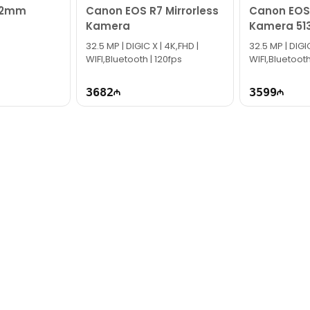
 52mm
Canon EOS R7 Mirrorless
Canon EOS
Kamera
Kamera 51
32.5 MP | DIGIC X | 4K,FHD |
32.5 MP | DIGIC
WIFI,Bluetooth | 120fps
WIFI,Bluetooth
3682
3599