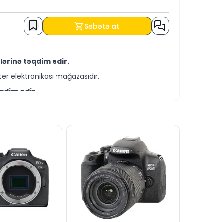
Səbətə at
ərinə təqdim edir.
er elektronikası mağazasıdır.
qdim edir.
-servis xidmətləri təqdim etməkdədir.
i ilə əldə edə bilərsiniz.
asitəsilə bizə yaza bilərsiniz.
cavablandırmağa hər daim hazırıq.
dərə bilərsiniz.