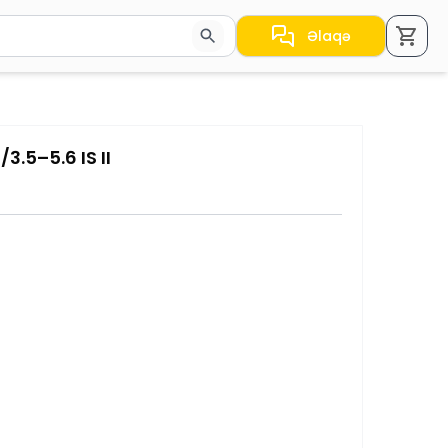
Əlaqə
a nəticələr arasında keçid etmək üçün ox düymələrindən i
.5–5.6 IS II