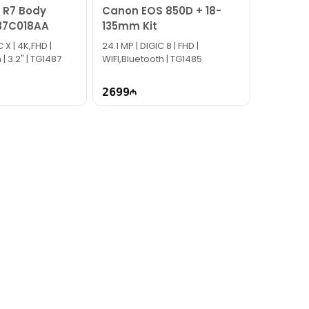
 R7 Body
Canon EOS 850D + 18-
37C018AA
135mm Kit
 X | 4K,FHD |
24.1 MP | DIGIC 8 | FHD |
 | 3.2" | TG1487
WIFI,Bluetooth | TG1485
2699