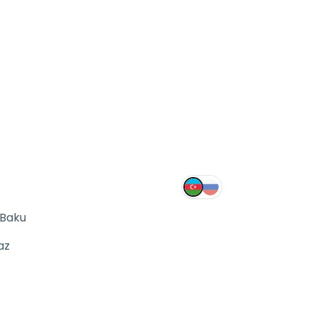
 Baku
az