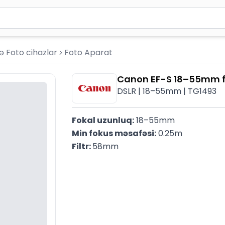
2 simvol yazın. Göndərmək üçün Enter düyməsini basın və y
ə Foto cihazlar
Foto Aparat
Canon EF-S 18–55mm f/3
DSLR | 18–55mm | TG1493
Fokal uzunluq:
 18–55mm
Min fokus məsafəsi:
 0.25m
Filtr: 
58mm