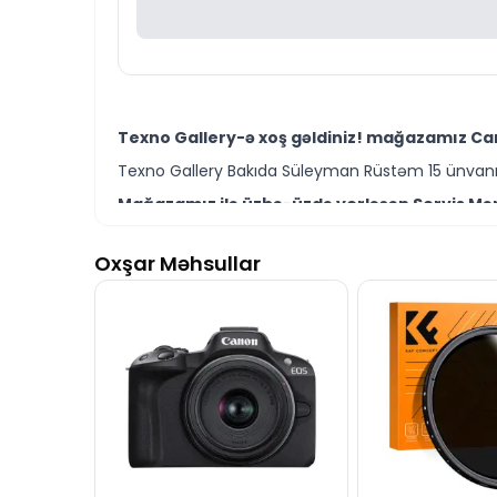
Texno Gallery-ə xoş gəldiniz! mağazamız Can
Texno Gallery Bakıda Süleyman Rüstəm 15 ünvanın
Mağazamız ilə üzbə-üzdə yerləşən Servis Mərk
Texno Gallery Servisdə Bakının ən təcrübəli İT m
Oxşar Məhsullar
Canon EF-S 18–55mm f/3.5–5.6 IS II modelini B
Ünvanımız 28 Mall TM-dən 150 metr məsafədə yer
İstər Canon foto kamera və linza modelləri ist
Seçim etməkdə məsləhətə ehtiyacınız varsa təcrüb
Canon EF-S 18–55mm f/3.5–5.6 IS II modeli ilə
İş saatlarından kənar vaxtlarda əlaqə qurmaq üç
Bizə maraq göstərdiyiniz üçün təşəkkür ediri