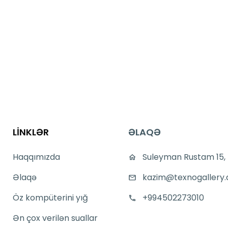
LİNKLƏR
ƏLAQƏ
Haqqımızda
Suleyman Rustam 15,
Əlaqə
kazim@texnogallery.
Öz kompüterini yığ
+994502273010
Ən çox verilən suallar