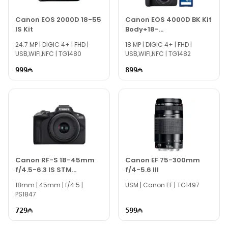
Canon EOS 2000D 18-55
Canon EOS 4000D BK Kit
IS Kit
Body+18-
55mm+SB130+16GB
24.7 MP | DIGIC 4+ | FHD |
18 MP | DIGIC 4+ | FHD |
USB,WIFI,NFC | TG1480
USB,WIFI,NFC | TG1482
999
899
Canon RF-S 18-45mm
Canon EF 75-300mm
f/4.5-6.3 IS STM
f/4-5.6 III
4858C005
18mm | 45mm | f/4.5 |
USM | Canon EF | TG1497
PS1847
729
599