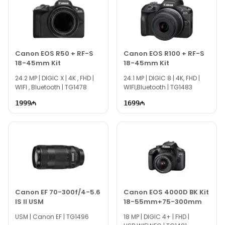
Canon EOS R50 + RF-S
Canon EOS R100 + RF-S
18-45mm Kit
18-45mm Kit
24.2 MP | DIGIC X | 4K , FHD |
24.1 MP | DIGIC 8 | 4K, FHD |
WIFI , Bluetooth | TG1478
WIFI,Bluetooth | TG1483
1999
1699
Canon EF 70-300f/4-5.6
Canon EOS 4000D BK Kit
IS II USM
18-55mm+75-300mm
USM | Canon EF | TG1496
18 MP | DIGIC 4+ | FHD |