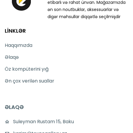
etibarlı və rahat ünvan. Mağazamızda
ən son noutbuklar, aksessuarlar və
digər məhsullar diqqətlə seçilmişdir
LİNKLƏR
Haqqımızda
Əlaqə
Öz kompüterini yığ
Ən çox verilən suallar
ƏLAQƏ
Suleyman Rustam 15, Baku