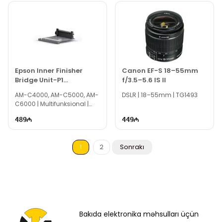
Epson Inner Finisher
Canon EF-S 18–55mm
Bridge Unit-P1
f/3.5–5.6 IS II
C12C937421
AM-C4000, AM-C5000, AM-
DSLR | 18–55mm | TG1493
C6000 | Multifunksional |
TG2528
489
449
1
2
Sonrakı
Bakıda elektronika məhsulları üçün