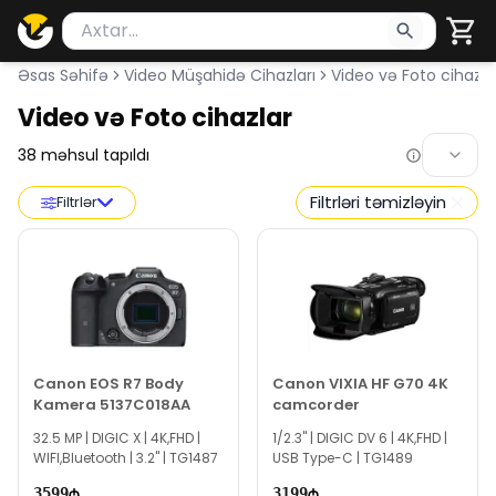
Məhsul axtar
Axtarış üçün ən azı 2 simvol yazın. Göndərmək üçü
Əsas Səhifə
Video Müşahidə Cihazları
Video və Foto cihazla
Video və Foto cihazlar
38
məhsul tapıldı
Filtrləri təmizləyin
Filtrlər
Canon EOS R7 Body
Canon VIXIA HF G70 4K
Kamera 5137C018AA
camcorder
32.5 MP | DIGIC X | 4K,FHD |
1/2.3" | DIGIC DV 6 | 4K,FHD |
WIFI,Bluetooth | 3.2" | TG1487
USB Type-C | TG1489
3599
3199