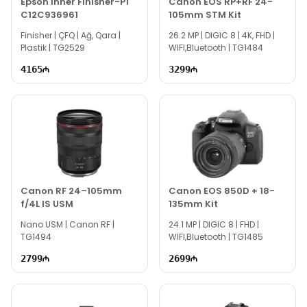
Epson Inner Finisher-P1
Canon EOS RP+RF 24-
C12C936961
105mm STM Kit
Finisher | ÇFQ | Ağ, Qara |
26.2 MP | DIGIC 8 | 4K, FHD |
Plastik | TG2529
WIFI,Bluetooth | TG1484
4165
3299
Canon RF 24–105mm
Canon EOS 850D + 18-
f/4L IS USM
135mm Kit
Nano USM | Canon RF |
24.1 MP | DIGIC 8 | FHD |
TG1494
WIFI,Bluetooth | TG1485
2799
2699