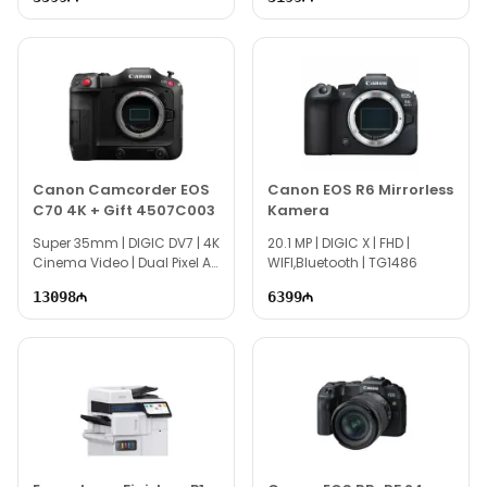
Canon Camcorder EOS
Canon EOS R6 Mirrorless
C70 4K + Gift 4507C003
Kamera
Super 35mm | DIGIC DV7 | 4K
20.1 MP | DIGIC X | FHD |
Cinema Video | Dual Pixel AF
WIFI,Bluetooth | TG1486
| Wi-Fi, Bluetooth | TG2260
13098
6399