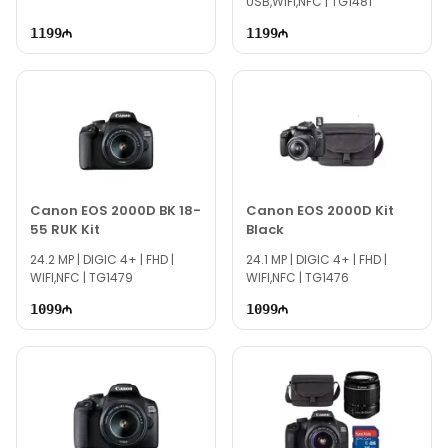
USB,WIFI,NFC | TG1481
1199
1199
Canon EOS 2000D BK 18-
Canon EOS 2000D Kit
55 RUK Kit
Black
24.2 MP | DIGIC 4+ | FHD |
24.1 MP | DIGIC 4+ | FHD |
WIFI,NFC | TG1479
WIFI,NFC | TG1476
1099
1099