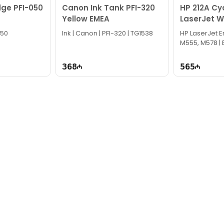
ge PFI-050
Canon Ink Tank PFI-320
HP 212A Cy
Yellow EMEA
LaserJet W
050
Ink | Canon | PFI-320 | TG1538
HP LaserJet E
M555, M578 | 
368
565