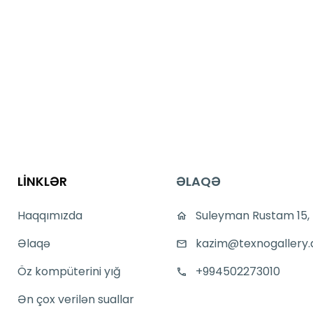
LİNKLƏR
ƏLAQƏ
Haqqımızda
Suleyman Rustam 15,
Əlaqə
kazim@texnogallery.
Öz kompüterini yığ
+994502273010
Ən çox verilən suallar