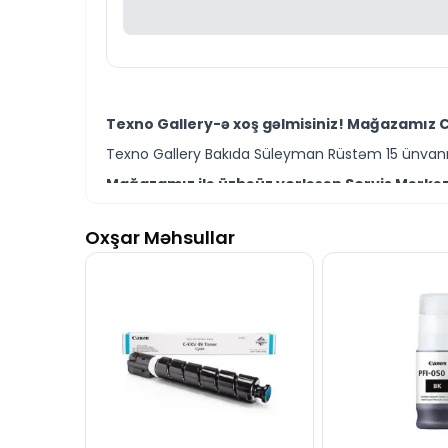
Texno Gallery-ə xoş gəlmisiniz! Mağazamız Ca
Texno Gallery Bakıda Süleyman Rüstəm 15 ünvanın
Mağazamız ilə üzbəüz yerləşən Servis Mərkəzi
Texno Gallery Servisdə Bakının ən təcrübəli İT m
Oxşar Məhsullar
Canon Ink Tank PFI-320 Black EMEA modelini B
Ünvanımız 28 Mall TM-dən 150 metr məsafədə yer
İstər Canon mürəkkəb çənləri və sərfiyyat mate
Seçim etməkdə məsləhətə ehtiyacınız varsa, təcr
Canon Ink Tank PFI-320 Black EMEA modeli ilə
İş saatlarından kənar vaxtlarda əlaqə yaratmaq 
Bizə göstərdiyiniz marağa görə təşəkkür edir