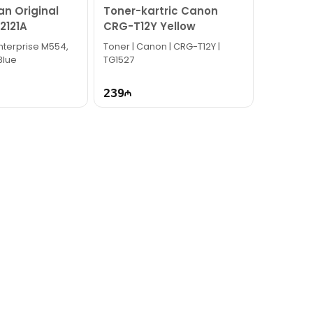
an Original
Toner-kartric Canon
2121A
CRG-T12Y Yellow
nterprise M554,
Toner | Canon | CRG-T12Y |
Blue
TG1527
239