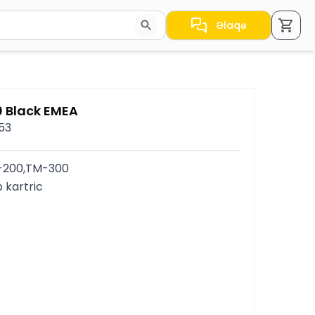
Əlaqə
a nəticələr arasında keçid etmək üçün ox düymələrindən i
0 Black EMEA
553
-200,TM-300
 kartric