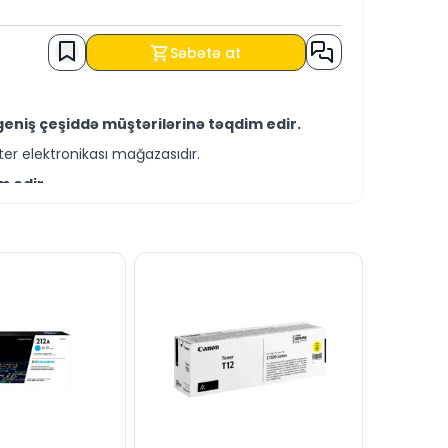
Səbətə at
geniş çeşiddə müştərilərinə təqdim edir.
er elektronikası mağazasıdır.
m edir.
-servis xidmətləri təqdim etməkdədir.
ri ilə əldə edə bilərsiniz.
zı saytımız vasitəsilə bizə yaza bilərsiniz.
inizdədir.
 cavablandırmağa hər zaman hazırıq.
mesaj göndərə bilərsiniz.