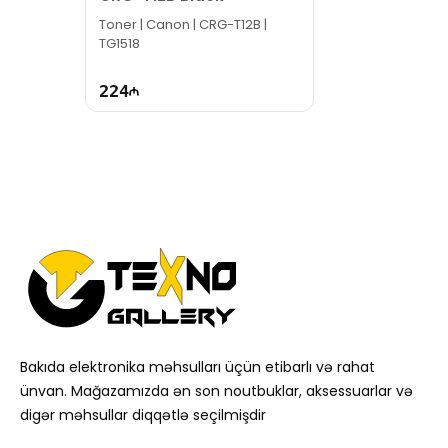
Toner | Canon | CRG-T12B |
TG1518
224
Bakıda elektronika məhsulları üçün etibarlı və rahat
ünvan. Mağazamızda ən son noutbuklar, aksessuarlar və
digər məhsullar diqqətlə seçilmişdir