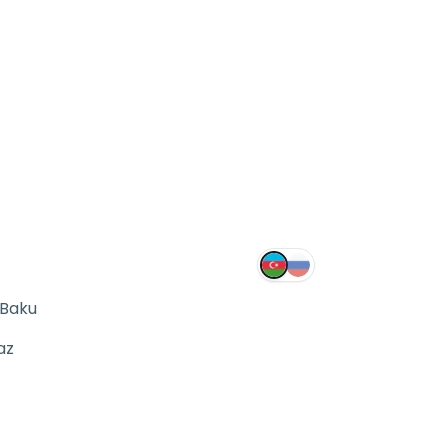
 Baku
az