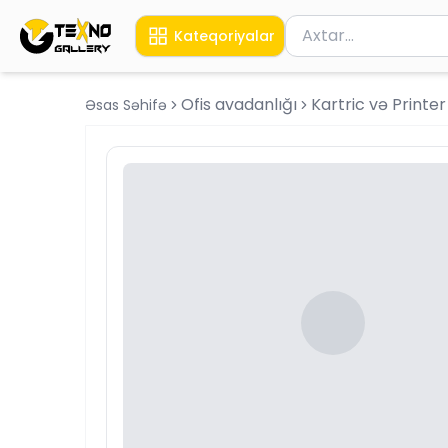
Məhsul axtar
Kateqoriyalar
Axtarış üçün ən azı 
Ofis avadanlığı
Kartric və Printe
Əsas Səhifə