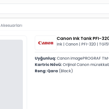
2 simvol yazın. Göndərmək üçün Enter düyməsini basın və y
r Akesuarları
Canon Ink Tank PFI-32
Ink | Canon | PFI-320 | TG1
Uyğunluq:
 Canon imagePROGRAF TM
Kartric Növü:
 Orijinal Canon mürəkkəb
Rəng: Qara
 (Black)