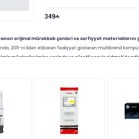
349
non orijinal mürəkkəb çənləri və sərfiyyat materiallarını 
da, 2011-ci ildən etibarən fəaliyyət göstərən multibrend kompüt
miz müştərilərimizə yerində və sürətli servis xidməti təqdi
ütəxəssisləri müştərilərimiz üçün geniş çeşiddə proqram və təmir
akıda sərfəli qiymətə NƏĞD, KÖÇÜRMƏ, həmçinin KREDİT şərtlə
ləşir.
rialları, istərsə də digər brend məhsullarla bağlı suallarını
übəli mütəxəssislərimiz hər gün saat 10:00-dan 19:00-dək xidmət
 bağlı bütün suallarınızı saytımızın canlı dəstək xəttində
üçün e-mail vasitəsilə müraciət edə və ya WhatsApp nömrəmizə 
ik!