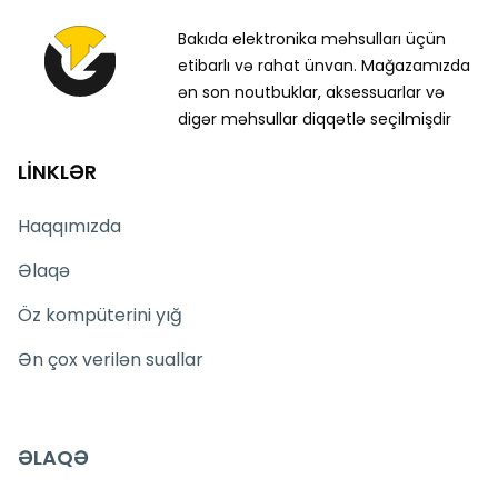
Bakıda elektronika məhsulları üçün
etibarlı və rahat ünvan. Mağazamızda
ən son noutbuklar, aksessuarlar və
digər məhsullar diqqətlə seçilmişdir
LİNKLƏR
Haqqımızda
Əlaqə
Öz kompüterini yığ
Ən çox verilən suallar
ƏLAQƏ