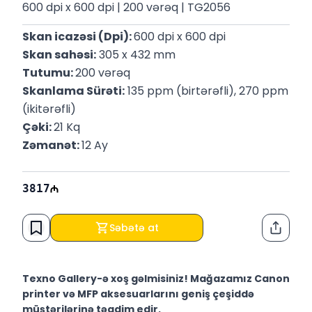
600 dpi x 600 dpi | 200 vərəq | TG2056
Skan icazəsi (Dpi): 
600 dpi x 600 dpi
Skan sahəsi:
 305 x 432 mm
Tutumu: 
200 vərəq
Skanlama Sürəti:
 135 ppm (birtərəfli), 270 ppm 
(ikitərəfli)
Çəki: 
21 Kq
Zəmanət: 
12 Ay
3817
Səbətə at
Paylaş
Texno Gallery-ə xoş gəlmisiniz! Mağazamız Canon
printer və MFP aksesuarlarını geniş çeşiddə
müştərilərinə təqdim edir.