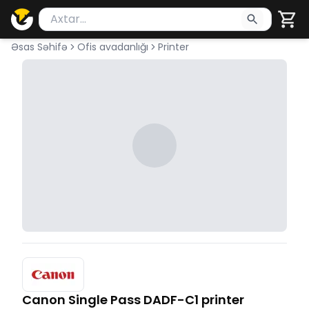
Məhsul axtar
Axtarış üçün ən azı 2 simvol yazın. Göndərmək üçü
Əsas Səhifə
Ofis avadanlığı
Printer
Canon Single Pass DADF-C1 printer