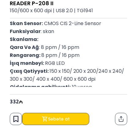
READER P-208 II
150/600 x 600 dpi | USB 2.0 | TG1941
Skan Sensor:
 CMOS CIS 2-Line Sensor
Funksiyalar
: skan
Skanlama:
Qara Və Ağ
: 8 ppm / 16 ppm
Rəngarəng: 
8 ppm / 16 ppm
İşıq mənbəyi: 
RGB LED
Çıxış Qətiyyəti: 
150 x 150/ 200 x 200/240 x 240/ 
300 x 300/ 400 x 400/ 600 x 600 dpi
Qidalanma qabiliyyəti:
 10 vərəq
P/N:
 9704B003
332
Zəmanət: 
12 Ay
Səbətə at
Paylaş