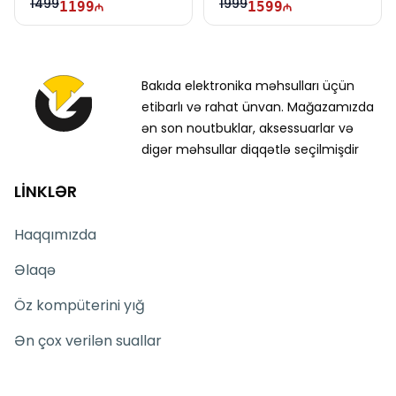
1499
1999
1199
1599
Bakıda elektronika məhsulları üçün
etibarlı və rahat ünvan. Mağazamızda
ən son noutbuklar, aksessuarlar və
digər məhsullar diqqətlə seçilmişdir
LİNKLƏR
Haqqımızda
Əlaqə
Öz kompüterini yığ
Ən çox verilən suallar