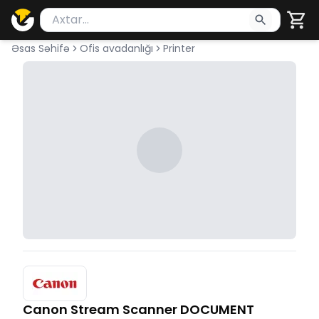
Məhsul axtar
Axtarış üçün ən azı 2 simvol yazın. Göndərmək üçü
Əsas Səhifə
Ofis avadanlığı
Printer
Canon Stream Scanner DOCUMENT