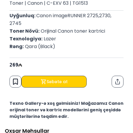
Toner | Canon | C-EXV 63 | TG1513
Uyğunluq: 
Canon imageRUNNER 2725,2730, 
2745
Toner Növü:
 Orijinal Canon toner kartrici
Texnologiya:
 Lazer
Rəng:
 Qara (Black)
269
Səbətə at
Paylaş
Texno Gallery-ə xoş gəlmisiniz! Mağazamız Canon
orijinal toner və kartric modellərini geniş çeşiddə
müştərilərinə təqdim edir.
Texno Gallery Bakıda Süleyman Rüstəm 15 ünvanında,
Oxşar Məhsullar
2011-ci ildən etibarən fəaliyyət göstərən multibrend