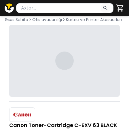
Məhsul axtar
Axtarış üçün ən azı 2 simvol yazın. Göndərmək üçü
Əsas Səhifə
Ofis avadanlığı
Kartric və Printer Akesuarları
Canon Toner-Cartridge C-EXV 63 BLACK