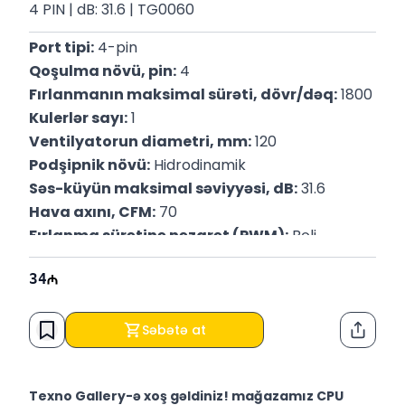
4 PIN | dB: 31.6 | TG0060
Port tipi:
 4-pin
Qoşulma növü, pin:
 4
Fırlanmanın maksimal sürəti, dövr/dəq:
 1800
Kulerlər sayı:
 1
Ventilyatorun diametri, mm:
 120
Podşipnik növü:
 Hidrodinamik
Səs-küyün maksimal səviyyəsi, dB:
 31.6
Hava axını, CFM:
 70
Fırlanma sürətinə nəzarət (PWM):
 Bəli
İstilik boruları:
 Bəli
34
Eni, mm:
 72.5
Hündürlüyü, mm:
 131.6
Dərinliyi, mm:
 152.3
Səbətə at
Paylaş
P/N : RR-T4-18PK-R1
Texno Gallery-ə xoş gəldiniz! mağazamız CPU