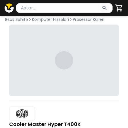
Məhsul axtar
Axtarış üçün ən azı 2 simvol yazın. Göndərmək üçü
Əsas Səhifə
Kompüter Hissələri
Prosessor Kulleri
Cooler Master Hyper T400K