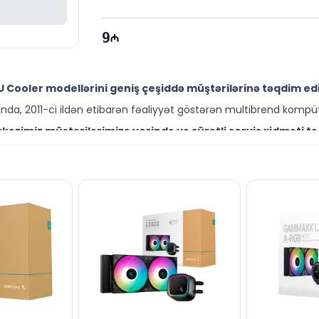
9
 Cooler modellərini geniş çeşiddə müştərilərinə təqdim edi
da, 2011-ci ildən etibarən fəaliyyət göstərən multibrend kompüt
əzimiz müştərilərimizə yerində və sürətli servis xidməti tə
ütəxəssisləri müştərilərimiz üçün geniş çeşiddə proqram və təmir
 sərfəli qiymətə NƏĞD, KÖÇÜRMƏ həmçinin KREDİT şərtləri il
ləşir.
end məhsullarla bağlı suallarınızı saytımız vasitəsilə bizə ya
əli mütəxəssislərimiz hər gün 10:00-19:00 saatlarında aktivdir.
ı bütün suallarınızı saytımızın canlı dəstək xəttində cava
ün email ilə qeydiyyat edə və ya WhatsApp nömrəmizə mesaj gön
k!