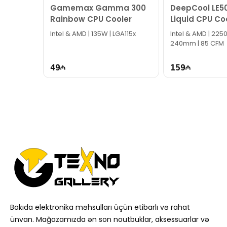
Gamemax Gamma 300
DeepCool LE5
Rainbow CPU Cooler
Liquid CPU Co
Intel & AMD | 135W | LGA115x
Intel & AMD | 2250
240mm | 85 CFM
49
159
Bakıda elektronika məhsulları üçün etibarlı və rahat
ünvan. Mağazamızda ən son noutbuklar, aksessuarlar və