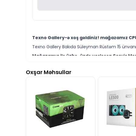
Texno Gallery-ə xoş gəldiniz! mağazamız CPU
Texno Gallery Bakıda Süleyman Rüstəm 15 ünvanın
Mağazamız ilə üzbə-üzdə yerləşən Servis Mərk
Texno Gallery Servisdə Bakının ən təcrübəli İT m
Oxşar Məhsullar
DeepCool CK-11508 CPU Cooler modelini Bakıda
Ünvanımız 28 Mall TM-dən 150 metr məsafədə yer
İstər CPU Cooler modelləri istərsə də digər br
Seçim etməkdə məsləhətə ehtiyacınız varsa təcrüb
DeepCool CK-11508 CPU Cooler modeli ilə bağl
İş saatlarından kənar vaxtlarda əlaqə qurmaq üç
Bizə maraq göstərdiyiniz üçün təşəkkür ediri