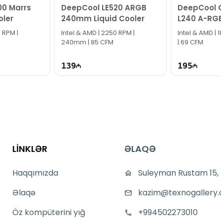
00 Marrs
DeepCool LE520 ARGB
DeepCool
oler
240mm Liquid Cooler
L240 A-RGB
Cooler
 RPM |
Intel & AMD | 2250 RPM |
Intel & AMD |
240mm | 85 CFM
| 69 CFM
139
195
LİNKLƏR
ƏLAQƏ
Haqqımızda
Suleyman Rustam 15,
Əlaqə
kazim@texnogallery.
Öz kompüterini yığ
+994502273010