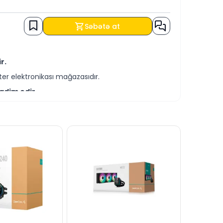
Səbətə at
r.
er elektronikası mağazasıdır.
qdim edir.
-servis xidmətləri təqdim etməkdədir.
ə əldə edə bilərsiniz.
za bilərsiniz.
blandırmağa hər daim hazırıq.
dərə bilərsiniz.