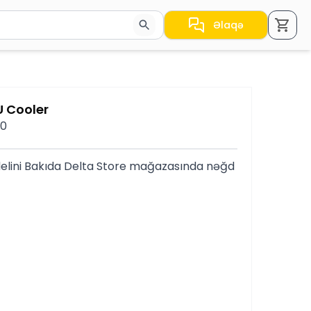
Əlaqə
a nəticələr arasında keçid etmək üçün ox düymələrindən i
 Cooler
10
lini Bakıda Delta Store mağazasında nəğd 