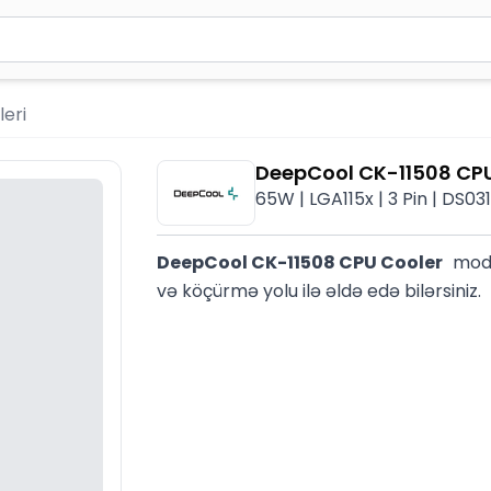
2 simvol yazın. Göndərmək üçün Enter düyməsini basın və y
leri
DeepCool CK-11508 CPU
65W | LGA115x | 3 Pin | DS03
DeepCool CK-11508 CPU Cooler   
mode
və köçürmə yolu ilə əldə edə bilərsiniz.