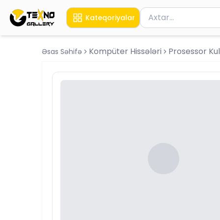
Məhsul axtar
Kateqoriyalar
Axtarış üçün ən azı 
Kompüter Hissələri
Prosessor Kul
Əsas Səhifə