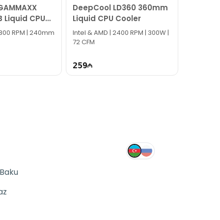
 GAMMAXX
DeepCool LD360 360mm
 Liquid CPU
Liquid CPU Cooler
 1800 RPM | 240mm
Intel & AMD | 2400 RPM | 300W |
72 CFM
259
 Baku
az