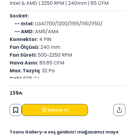
Intel & AMD | 2250 RPM | 240mm | 85 CFM
Socket:
    -- Intel:
 LGA1700/1200/1155/1151/1150/
    -- AMD:
 AM5/AM4
Konnektor:
 4 PIN
Fan Ölçüsü:
 240 mm
Fan Sürəti: 
500~2250 RPM
Hava Axını:
 85.85 CFM
Max. Təzyiq
: 32 Pa
Çəki: 
606 Gr
159
Səbətə at
Paylaş
Texno Gallery-ə xoş gəldiniz! mağazamız maye