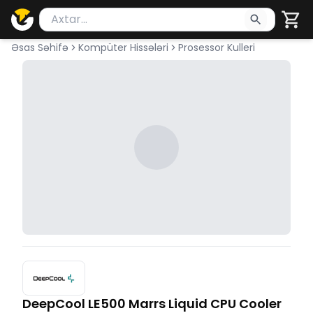
Məhsul axtar
Axtarış üçün ən azı 2 simvol yazın. Göndərmək üçü
Əsas Səhifə
Kompüter Hissələri
Prosessor Kulleri
DeepCool LE500 Marrs Liquid CPU Cooler