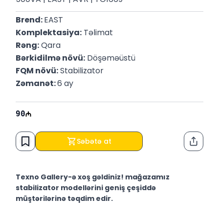
Brend: 
EAST
Komplektasiya:
 Təlimat
Rəng:
 Qara
Bərkidilmə növü:
 Döşəməüstü
FQM növü:
 Stabilizator
Zəmanət: 
6 ay
90
Səbətə at
Paylaş
Texno Gallery-ə xoş gəldiniz! mağazamız
stabilizator modellərini geniş çeşiddə
müştərilərinə təqdim edir.
Texno Gallery Bakıda Süleyman Rüstəm 15 ünvanında,