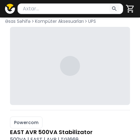
Məhsul axtar
Axtarış üçün ən azı 2 simvol yazın. Göndərmək üçü
Əsas Səhifə
Kompüter Aksesuarları
UPS
Powercom
EAST AVR 500VA Stabilizator
500VA | EAST | AVR | TG1669