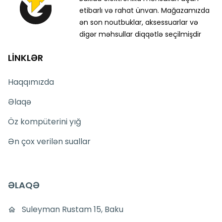
etibarlı və rahat ünvan. Mağazamızda
ən son noutbuklar, aksessuarlar və
digər məhsullar diqqətlə seçilmişdir
LİNKLƏR
Haqqımızda
Əlaqə
Öz kompüterini yığ
Ən çox verilən suallar
ƏLAQƏ
Suleyman Rustam 15, Baku