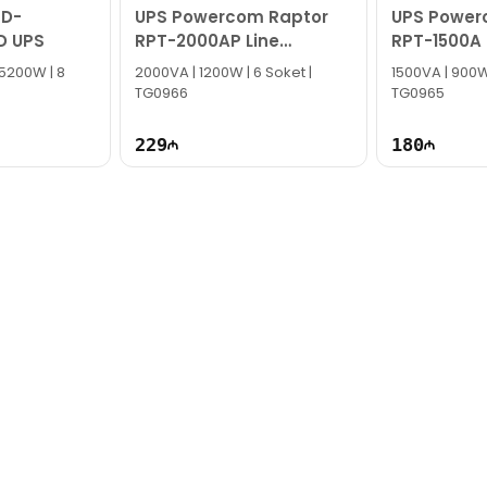
D-
UPS Powercom Raptor
UPS Power
k!
D UPS
RPT-2000AP Line
RPT-1500A 
Interactive Tower
Interactiv
 5200W | 8
2000VA | 1200W | 6 Soket |
1500VA | 900W 
TG0966
TG0965
229
180