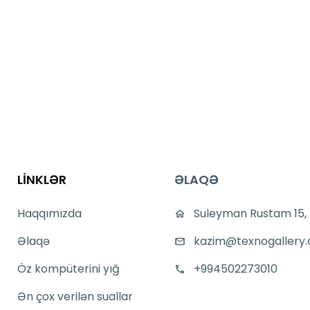
LİNKLƏR
ƏLAQƏ
Haqqımızda
Suleyman Rustam 15,
Əlaqə
kazim@texnogallery.
Öz kompüterini yığ
+994502273010
Ən çox verilən suallar