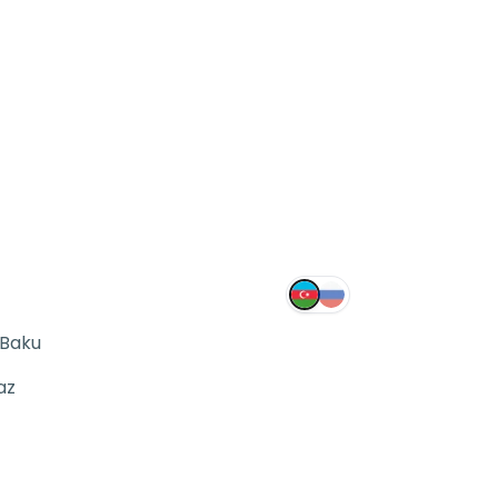
 Baku
az