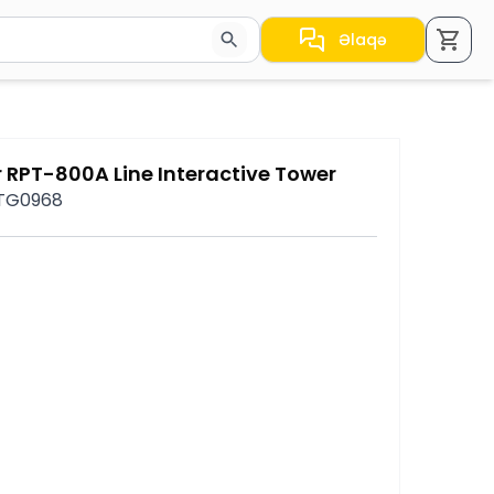
Əlaqə
a nəticələr arasında keçid etmək üçün ox düymələrindən i
RPT-800A Line Interactive Tower
 TG0968