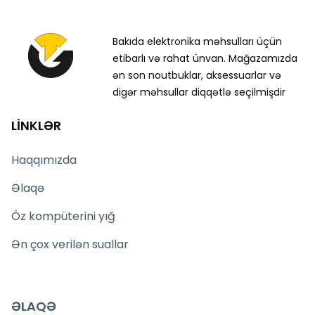
Bakıda elektronika məhsulları üçün
etibarlı və rahat ünvan. Mağazamızda
ən son noutbuklar, aksessuarlar və
digər məhsullar diqqətlə seçilmişdir
LİNKLƏR
Haqqımızda
Əlaqə
Öz kompüterini yığ
Ən çox verilən suallar
ƏLAQƏ