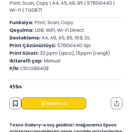
Print, Scan, Copy | A4, A5, A6, B5 | 5760x1440 |
Wi-Fi | TG0871
Funksiya:
 Print, Scan, Copy
Qoşulma:
 USB, WiFi, Wi-Fi Direct
Dəstəkləmə:
 A4, A6, A5, B5, 16:9, DL
Print Çözünürlüyü:
 5760x1440 dpi
Print Sürəti:
 33 ppm (qara), 15ppm (rəngli)
ikitərəfli çap:
 Manual
P/N: 
C11CG86409
459
Səbətə at
Paylaş
Texno Gallery-ə xoş gəldiniz! mağazamız Epson
printerləri modellərini geniş çeşiddə müştərilərinə