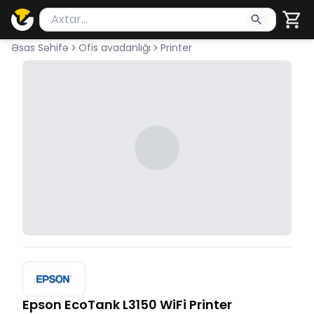
Məhsul axtar
Axtarış üçün ən azı 2 simvol yazın. Göndərmək üçü
Əsas Səhifə
Ofis avadanlığı
Printer
Epson EcoTank L3150 WiFi Printer