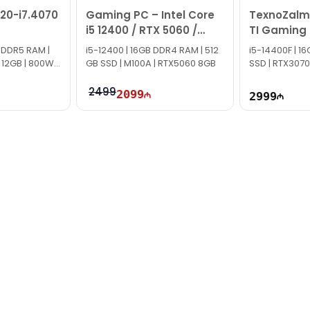
20-i7.4070
Gaming PC – Intel Core
TexnoZalm
i5 12400 / RTX 5060 /
TI Gaming
16GB / 512GB
 DDR5 RAM |
i5-12400 | 16GB DDR4 RAM | 512
i5-14400F | 1
 12GB | 800W |
GB SSD | M100A | RTX5060 8GB
SSD | RTX3070
TG2701
2499
2099
2999