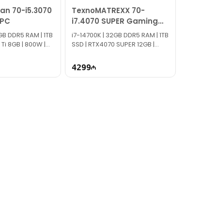
an 70-i5.3070
TexnoMATREXX 70-
 PC
i7.4070 SUPER Gaming
PC
6GB DDR5 RAM | 1TB
i7-14700K | 32GB DDR5 RAM | 1TB
 Ti 8GB | 800W |
SSD | RTX4070 SUPER 12GB |
1000W | TG1572
4299