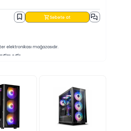
Səbətə at
er elektronikası mağazasıdır.
qdim edir.
-servis xidmətləri təqdim etməkdədir.
əmçinin KREDİT şərtləri ilə əldə edə
za bilərsiniz.
canlı dəstək xəttində cavablandırmağa hər
dərə bilərsiniz.