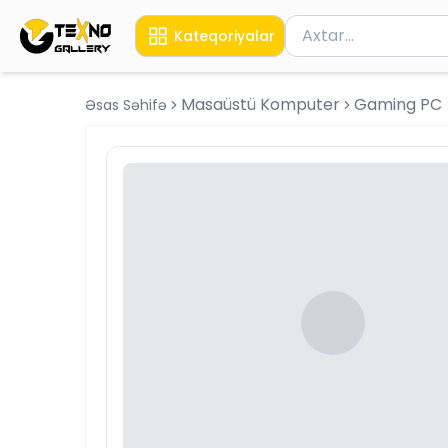
Məhsul axtar
Kateqoriyalar
Axtarış üçün ən azı 
Masaüstü Komputer
Gaming PC
Əsas Səhifə