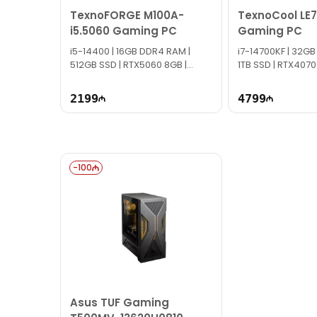
TexnoFORGE M100A-
TexnoCool LE7
Bizə maraq göstərdiyiniz üçün təşəkkür edirik!
i5.5060 Gaming PC
Gaming PC
i5-14400 | 16GB DDR4 RAM |
i7-14700KF | 32GB
512GB SSD | RTX5060 8GB |
1TB SSD | RTX4070
700W
TG1285
2199
4799
-
100
Asus TUF Gaming