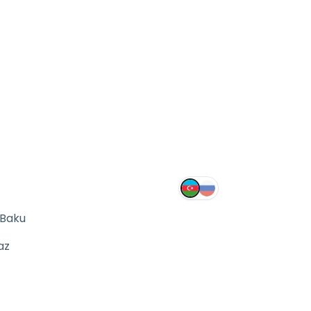
 Baku
az