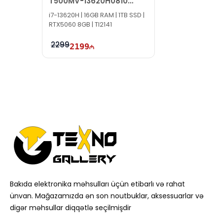
T500MV-13620H0810
90PF05H2-M00X80
i7-13620H | 16GB RAM | 1TB SSD |
RTX5060 8GB | TI2141
2299
2199
Bakıda elektronika məhsulları üçün etibarlı və rahat
ünvan. Mağazamızda ən son noutbuklar, aksessuarlar və
digər məhsullar diqqətlə seçilmişdir