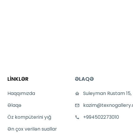
LİNKLƏR
ƏLAQƏ
Haqqımızda
Suleyman Rustam 15,
Əlaqə
kazim@texnogallery.
Öz kompüterini yığ
+994502273010
Ən çox verilən suallar