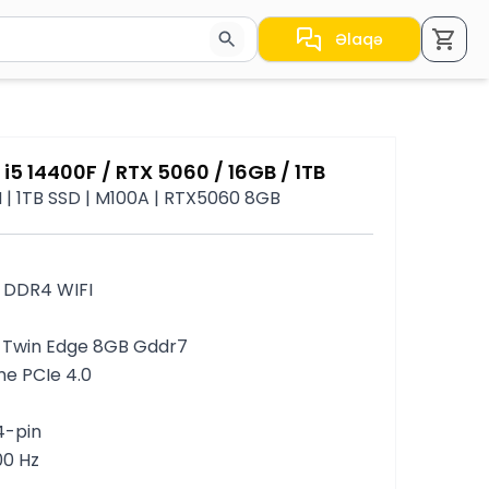
Əlaqə
a nəticələr arasında keçid etmək üçün ox düymələrindən i
i5 14400F / RTX 5060 / 16GB / 1TB
 | 1TB SSD | M100A | RTX5060 8GB
 DDR4 WIFI 
 Twin Edge 8GB Gddr7
me PCIe 4.0
4-pin
00 Hz