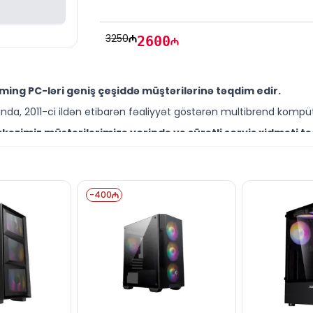
Zəmanət:
 12 ay
3250
2600
ing PC-ləri geniş çeşiddə müştərilərinə təqdim edir.
da, 2011-ci ildən etibarən fəaliyyət göstərən multibrend kompüt
əzimiz müştərilərimizə yerində və sürətli servis xidməti tə
ütəxəssisləri müştərilərimiz üçün geniş çeşiddə proqram və təmir
 16GB / 1TB modelini Bakıda sərfəli qiymətə NƏĞD, KÖÇÜRMƏ h
-
400
ləşir.
nd məhsullarla bağlı suallarınızı saytımız vasitəsilə bizə ya
əli mütəxəssislərimiz hər gün 10:00-19:00 saatlarında aktivdir.
 16GB / 1TB modeli ilə bağlı bütün suallarınızı saytımızın 
ün email ilə qeydiyyat edə və ya WhatsApp nömrəmizə mesaj gön