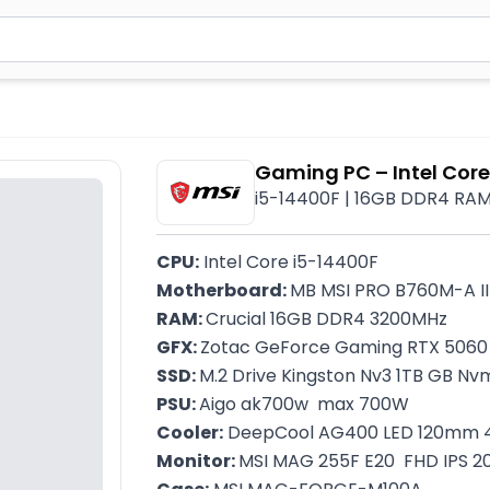
2 simvol yazın. Göndərmək üçün Enter düyməsini basın və y
Gaming PC – Intel Core 
i5-14400F | 16GB DDR4 RAM
CPU:
 Intel Core i5-14400F
Motherboard: 
MB MSI PRO B760M-A II
RAM: 
Crucial 16GB DDR4 3200MHz 
GFX: 
Zotac GeForce Gaming RTX 5060
SSD: 
M.2 Drive Kingston Nv3 1TB GB Nv
PSU: 
Aigo ak700w  max 700W
Cooler:
 DeepCool AG400 LED 120mm 
Monitor: 
MSI MAG 255F E20  FHD IPS 2
Case:
 MSI MAG-FORGE-M100A