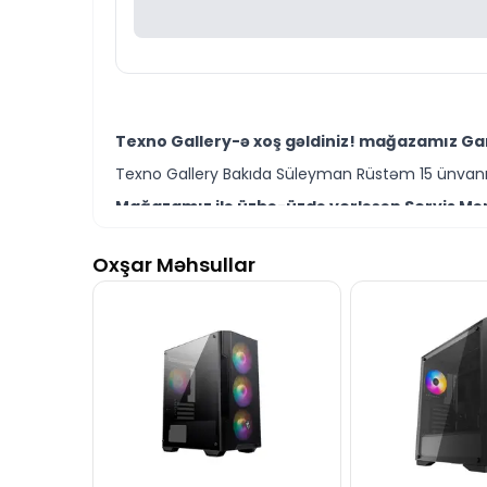
Texno Gallery-ə xoş gəldiniz! mağazamız Gam
Texno Gallery Bakıda Süleyman Rüstəm 15 ünvanın
Mağazamız ilə üzbə-üzdə yerləşən Servis Mərk
Texno Gallery Servisdə Bakının ən təcrübəli İT m
Oxşar Məhsullar
Gaming PC – Intel Core i5 14400F / RTX 5060 /
bilərsiniz.
Ünvanımız 28 Mall TM-dən 150 metr məsafədə yer
İstər Gaming PC modelləri istərsə də digər bre
Seçim etməkdə məsləhətə ehtiyacınız varsa təcrüb
Gaming PC – Intel Core i5 14400F / RTX 5060 /
daim hazırıq.
İş saatlarından kənar vaxtlarda əlaqə qurmaq üç